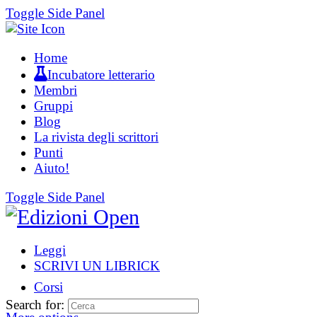
Toggle Side Panel
Home
Incubatore letterario
Membri
Gruppi
Blog
La rivista degli scrittori
Punti
Aiuto!
Toggle Side Panel
Leggi
SCRIVI UN LIBRICK
Corsi
Search for: