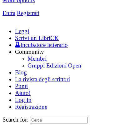
More options
Entra
Registrati
Leggi
Scrivi un LibriCK
Incubatore letterario
Community
Membri
Gruppi Edizioni Open
Blog
La rivista degli scrittori
Punti
Aiuto!
Log In
Registrazione
Search for: