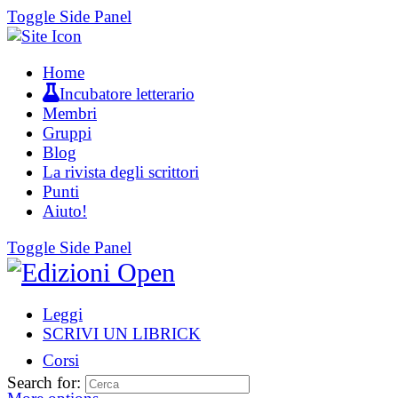
Toggle Side Panel
Home
Incubatore letterario
Membri
Gruppi
Blog
La rivista degli scrittori
Punti
Aiuto!
Toggle Side Panel
Leggi
SCRIVI UN LIBRICK
Corsi
Search for: