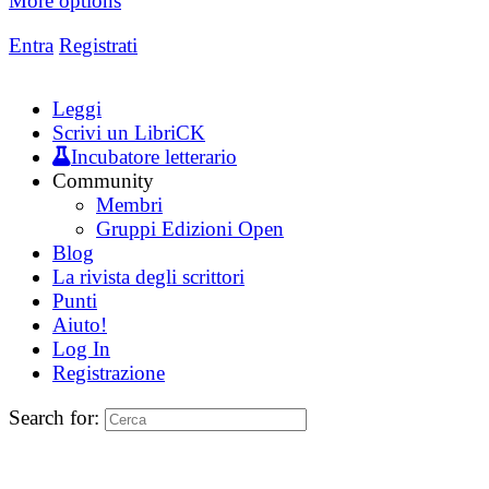
More options
Entra
Registrati
Leggi
Scrivi un LibriCK
Incubatore letterario
Community
Membri
Gruppi Edizioni Open
Blog
La rivista degli scrittori
Punti
Aiuto!
Log In
Registrazione
Search for: