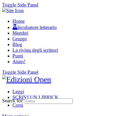
Toggle Side Panel
Home
Incubatore letterario
Membri
Gruppi
Blog
La rivista degli scrittori
Punti
Aiuto!
Toggle Side Panel
Leggi
SCRIVI UN LIBRICK
Search for:
Corsi