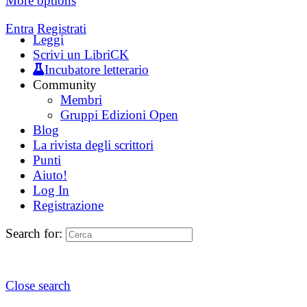
More options
Entra
Registrati
Leggi
Scrivi un LibriCK
Incubatore letterario
Community
Membri
Gruppi Edizioni Open
Blog
La rivista degli scrittori
Punti
Aiuto!
Log In
Registrazione
Search for:
Close search