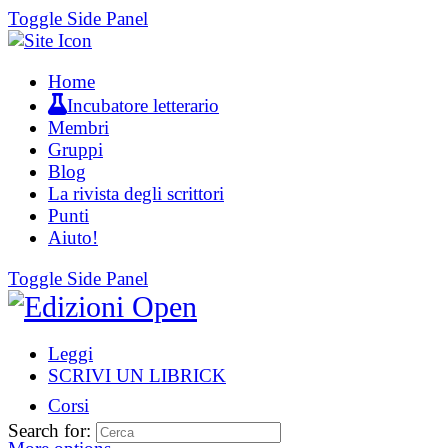
Toggle Side Panel
Home
Incubatore letterario
Membri
Gruppi
Blog
La rivista degli scrittori
Punti
Aiuto!
Toggle Side Panel
Leggi
SCRIVI UN LIBRICK
Corsi
Search for: