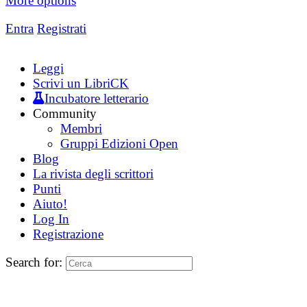
More options
Entra
Registrati
Leggi
Scrivi un LibriCK
Incubatore letterario
Community
Membri
Gruppi Edizioni Open
Blog
La rivista degli scrittori
Punti
Aiuto!
Log In
Registrazione
Search for: