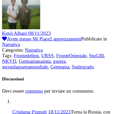
Kenji Albani
08/11/2023
Avete messo Mi Piace
2
apprezzamenti
Pubblicato in
Narrativa
Categories:
Narrativa
Tags:
Frontedellest
,
URSS
,
FronteOrientale
,
StuGIII
,
NKVD
,
Germanianazista
,
guerra
,
secondaguerramondiale
,
Germania
,
Stalingrado
Discussioni
Devi essere
connesso
per inviare un commento.
Cristiana Pezzotti
18/11/2023
Torna la Russia, con