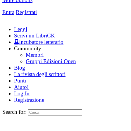
More options
Entra
Registrati
Leggi
Scrivi un LibriCK
Incubatore letterario
Community
Membri
Gruppi Edizioni Open
Blog
La rivista degli scrittori
Punti
Aiuto!
Log In
Registrazione
Search for: