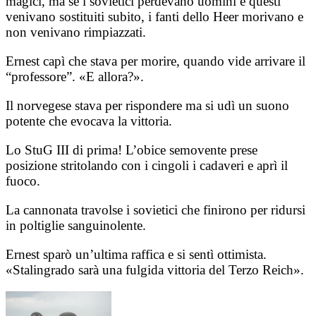
magici, ma se i sovietici perdevano uomini e questi
venivano sostituiti subito, i fanti dello Heer morivano e
non venivano rimpiazzati.
Ernest capì che stava per morire, quando vide arrivare il
“professore”. «E allora?».
Il norvegese stava per rispondere ma si udì un suono
potente che evocava la vittoria.
Lo StuG III di prima! L’obice semovente prese
posizione stritolando con i cingoli i cadaveri e aprì il
fuoco.
La cannonata travolse i sovietici che finirono per ridursi
in poltiglie sanguinolente.
Ernest sparò un’ultima raffica e si sentì ottimista.
«Stalingrado sarà una fulgida vittoria del Terzo Reich».