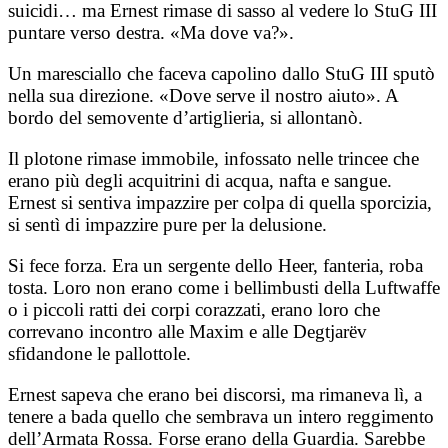
suicidi… ma Ernest rimase di sasso al vedere lo StuG III
puntare verso destra. «Ma dove va?».
Un maresciallo che faceva capolino dallo StuG III sputò
nella sua direzione. «Dove serve il nostro aiuto». A
bordo del semovente d’artiglieria, si allontanò.
Il plotone rimase immobile, infossato nelle trincee che
erano più degli acquitrini di acqua, nafta e sangue.
Ernest si sentiva impazzire per colpa di quella sporcizia,
si sentì di impazzire pure per la delusione.
Si fece forza. Era un sergente dello Heer, fanteria, roba
tosta. Loro non erano come i bellimbusti della Luftwaffe
o i piccoli ratti dei corpi corazzati, erano loro che
correvano incontro alle Maxim e alle Degtjarëv
sfidandone le pallottole.
Ernest sapeva che erano bei discorsi, ma rimaneva lì, a
tenere a bada quello che sembrava un intero reggimento
dell’Armata Rossa. Forse erano della Guardia. Sarebbe