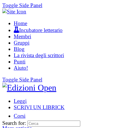
Toggle Side Panel
Home
Incubatore letterario
Membri
Gruppi
Blog
La rivista degli scrittori
Punti
Aiuto!
Toggle Side Panel
Leggi
SCRIVI UN LIBRICK
Corsi
Search for: