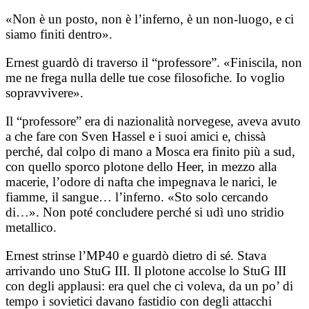
«Non è un posto, non è l’inferno, è un non-luogo, e ci
siamo finiti dentro».
Ernest guardò di traverso il “professore”. «Finiscila, non
me ne frega nulla delle tue cose filosofiche. Io voglio
sopravvivere».
Il “professore” era di nazionalità norvegese, aveva avuto
a che fare con Sven Hassel e i suoi amici e, chissà
perché, dal colpo di mano a Mosca era finito più a sud,
con quello sporco plotone dello Heer, in mezzo alla
macerie, l’odore di nafta che impegnava le narici, le
fiamme, il sangue… l’inferno. «Sto solo cercando
di…». Non poté concludere perché si udì uno stridio
metallico.
Ernest strinse l’MP40 e guardò dietro di sé. Stava
arrivando uno StuG III. Il plotone accolse lo StuG III
con degli applausi: era quel che ci voleva, da un po’ di
tempo i sovietici davano fastidio con degli attacchi