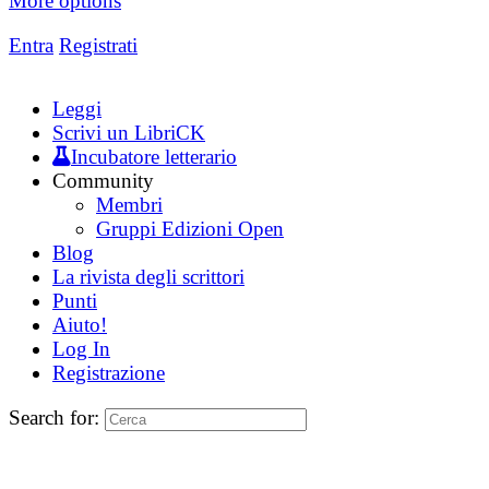
More options
Entra
Registrati
Leggi
Scrivi un LibriCK
Incubatore letterario
Community
Membri
Gruppi Edizioni Open
Blog
La rivista degli scrittori
Punti
Aiuto!
Log In
Registrazione
Search for: