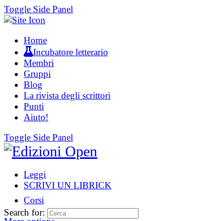
Toggle Side Panel
Home
Incubatore letterario
Membri
Gruppi
Blog
La rivista degli scrittori
Punti
Aiuto!
Toggle Side Panel
Leggi
SCRIVI UN LIBRICK
Corsi
Search for: