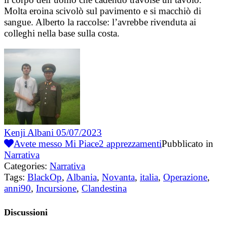
Molta eroina scivolò sul pavimento e si macchiò di
sangue. Alberto la raccolse: l’avrebbe rivenduta ai
colleghi nella base sulla costa.
Kenji Albani
05/07/2023
Avete messo Mi Piace
2
apprezzamenti
Pubblicato in
Narrativa
Categories:
Narrativa
Tags:
BlackOp
,
Albania
,
Novanta
,
italia
,
Operazione
,
anni90
,
Incursione
,
Clandestina
Discussioni