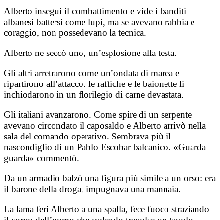
Alberto inseguì il combattimento e vide i banditi
albanesi battersi come lupi, ma se avevano rabbia e
coraggio, non possedevano la tecnica.
Alberto ne seccò uno, un’esplosione alla testa.
Gli altri arretrarono come un’ondata di marea e
ripartirono all’attacco: le raffiche e le baionette li
inchiodarono in un florilegio di carne devastata.
Gli italiani avanzarono. Come spire di un serpente
avevano circondato il caposaldo e Alberto arrivò nella
sala del comando operativo. Sembrava più il
nascondiglio di un Pablo Escobar balcanico. «Guarda
guarda» commentò.
Da un armadio balzò una figura più simile a un orso: era
il barone della droga, impugnava una mannaia.
La lama ferì Alberto a una spalla, fece fuoco straziando
il corpo dell’uomo che cadendo travolse un tavolo.