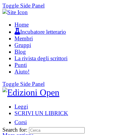
Toggle Side Panel
Home
Incubatore letterario
Membri
Gruppi
Blog
La rivista degli scrittori
Punti
Aiuto!
Toggle Side Panel
Leggi
SCRIVI UN LIBRICK
Corsi
Search for: