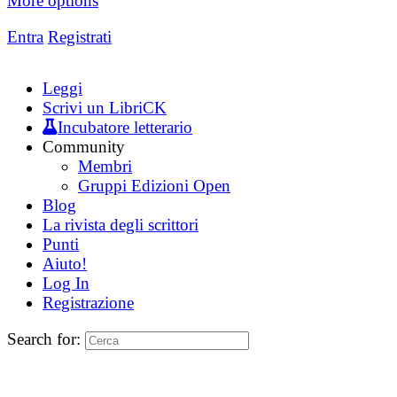
More options
Entra
Registrati
Leggi
Scrivi un LibriCK
Incubatore letterario
Community
Membri
Gruppi Edizioni Open
Blog
La rivista degli scrittori
Punti
Aiuto!
Log In
Registrazione
Search for: