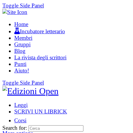
Toggle Side Panel
Home
Incubatore letterario
Membri
Gruppi
Blog
La rivista degli scrittori
Punti
Aiuto!
Toggle Side Panel
Leggi
SCRIVI UN LIBRICK
Corsi
Search for: