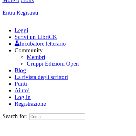
More options
Entra
Registrati
Leggi
Scrivi un LibriCK
Incubatore letterario
Community
Membri
Gruppi Edizioni Open
Blog
La rivista degli scrittori
Punti
Aiuto!
Log In
Registrazione
Search for: