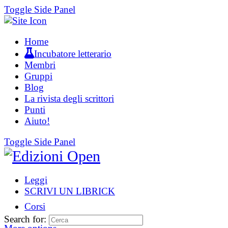
Toggle Side Panel
Home
Incubatore letterario
Membri
Gruppi
Blog
La rivista degli scrittori
Punti
Aiuto!
Toggle Side Panel
Leggi
SCRIVI UN LIBRICK
Corsi
Search for: