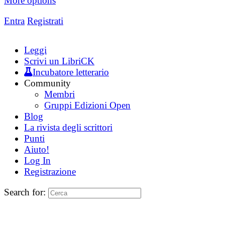
More options
Entra
Registrati
Leggi
Scrivi un LibriCK
Incubatore letterario
Community
Membri
Gruppi Edizioni Open
Blog
La rivista degli scrittori
Punti
Aiuto!
Log In
Registrazione
Search for: