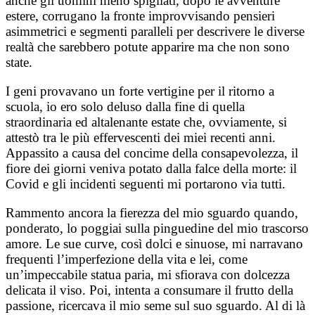
anche gli uomini meno spigliati, dopo le avventure
estere, corrugano la fronte improvvisando pensieri
asimmetrici e segmenti paralleli per descrivere le diverse
realtà che sarebbero potute apparire ma che non sono
state.
I geni provavano un forte vertigine per il ritorno a
scuola, io ero solo deluso dalla fine di quella
straordinaria ed altalenante estate che, ovviamente, si
attestò tra le più effervescenti dei miei recenti anni.
Appassito a causa del concime della consapevolezza, il
fiore dei giorni veniva potato dalla falce della morte: il
Covid e gli incidenti seguenti mi portarono via tutti.
Rammento ancora la fierezza del mio sguardo quando,
ponderato, lo poggiai sulla pinguedine del mio trascorso
amore. Le sue curve, così dolci e sinuose, mi narravano
frequenti l’imperfezione della vita e lei, come
un’impeccabile statua paria, mi sfiorava con dolcezza
delicata il viso. Poi, intenta a consumare il frutto della
passione, ricercava il mio seme sul suo sguardo. Al di là