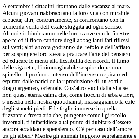
A settembre i cittadini ritornano dalle vacanze al mare.
Alcuni giovani riabbracciano la loro vita con mirabile
capacità; altri, contrariamente, si confrontano con la
tremenda verità dell’estate sfuggita ad ogni sorriso.
Alcuni si chiuderanno nelle loro stanze con le finestre
aperte ed il fioco candore degli abbaglianti fari riflessi
sui vetri; altri ancora godranno del refolo e dell’afflato
per sospingere loro stessi a praticare l’arte del pensiero
ed educare le menti alla flessibilità dei ricordi. Il fumo
delle sigarette, l’inimmaginabile sospiro dopo uno
spinello, il profumo intenso dell’incenso respirato ed
espirato dalle narici della riproduzione di un sottile
drago argenteo, orientale. Cos’altro vuoi dalla vita se
non quest’eterna calma che, come fiocchi di erba e fiori,
s’insedia nella nostra quotidianità, massaggiando la cute
degli stanchi piedi. E le foglie immerse in quella
frizzante e fresca aria che, pungente come i girocollo
invernali, ti infastidisce a tal punto di dubitare d’essere
ancora accaldato e spensierato. C’è per caso dell’amore
tra gli alberi? Mentre gli animali fuggono segretamente e