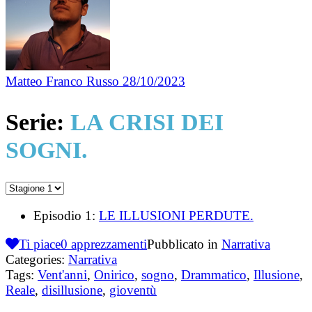
Matteo Franco Russo
28/10/2023
Serie:
LA CRISI DEI
SOGNI.
Episodio 1:
LE ILLUSIONI PERDUTE.
Ti piace
0
apprezzamenti
Pubblicato in
Narrativa
Categories:
Narrativa
Tags:
Vent'anni
,
Onirico
,
sogno
,
Drammatico
,
Illusione
,
Reale
,
disillusione
,
gioventù