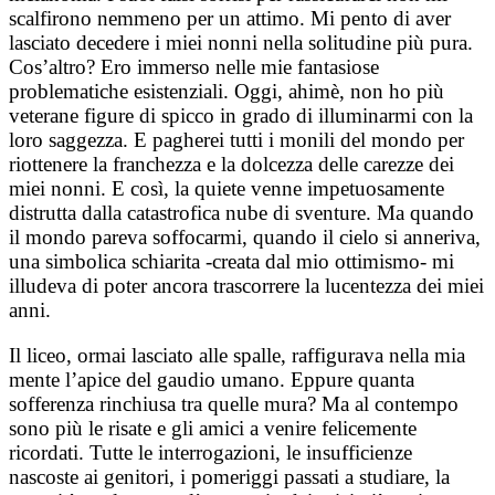
scalfirono nemmeno per un attimo. Mi pento di aver
lasciato decedere i miei nonni nella solitudine più pura.
Cos’altro? Ero immerso nelle mie fantasiose
problematiche esistenziali. Oggi, ahimè, non ho più
veterane figure di spicco in grado di illuminarmi con la
loro saggezza. E pagherei tutti i monili del mondo per
riottenere la franchezza e la dolcezza delle carezze dei
miei nonni. E così, la quiete venne impetuosamente
distrutta dalla catastrofica nube di sventure. Ma quando
il mondo pareva soffocarmi, quando il cielo si anneriva,
una simbolica schiarita -creata dal mio ottimismo- mi
illudeva di poter ancora trascorrere la lucentezza dei miei
anni.
Il liceo, ormai lasciato alle spalle, raffigurava nella mia
mente l’apice del gaudio umano. Eppure quanta
sofferenza rinchiusa tra quelle mura? Ma al contempo
sono più le risate e gli amici a venire felicemente
ricordati. Tutte le interrogazioni, le insufficienze
nascoste ai genitori, i pomeriggi passati a studiare, la