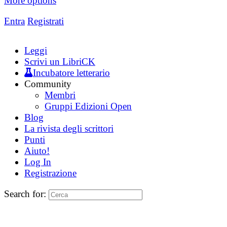
More options
Entra
Registrati
Leggi
Scrivi un LibriCK
Incubatore letterario
Community
Membri
Gruppi Edizioni Open
Blog
La rivista degli scrittori
Punti
Aiuto!
Log In
Registrazione
Search for: