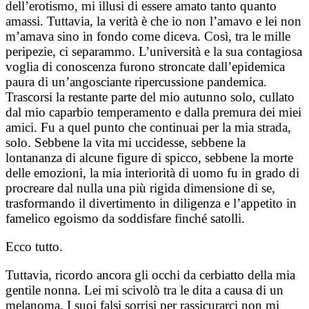
dell’erotismo, mi illusi di essere amato tanto quanto
amassi. Tuttavia, la verità è che io non l’amavo e lei non
m’amava sino in fondo come diceva. Così, tra le mille
peripezie, ci separammo. L’università e la sua contagiosa
voglia di conoscenza furono stroncate dall’epidemica
paura di un’angosciante ripercussione pandemica.
Trascorsi la restante parte del mio autunno solo, cullato
dal mio caparbio temperamento e dalla premura dei miei
amici. Fu a quel punto che continuai per la mia strada,
solo. Sebbene la vita mi uccidesse, sebbene la
lontananza di alcune figure di spicco, sebbene la morte
delle emozioni, la mia interiorità di uomo fu in grado di
procreare dal nulla una più rigida dimensione di se,
trasformando il divertimento in diligenza e l’appetito in
famelico egoismo da soddisfare finché satolli.
Ecco tutto.
Tuttavia, ricordo ancora gli occhi da cerbiatto della mia
gentile nonna. Lei mi scivolò tra le dita a causa di un
melanoma. I suoi falsi sorrisi per rassicurarci non mi