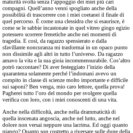
maturità svolta senza l’appoggio dei miei più cari
compagni. Quell’anno venni spogliato anche della
possibilità di trascorrere con i miei coetanei il finale di
quel percorso. È come una clessidra che si esaurisce, è
come se le sabbie incastonate in quel vitreo giogo egizio
potessero scorrere frenetiche anche nei momenti di
tragedia. E così, da ragazzo spensierato e dalla
sfavillante noncuranza mi trasformai in un opaco punto
non dissimile agli altri in tutto l’universo. Da ragazzo
amavo la vita e la sua gioia incommensurabile. Cos’altro
potrò raccontare? Di aver festeggiato l’inizio della
quarantena solamente perché l’indomani avevo un
compito in classe di scienze molto importante e difficile
sui saponi? Ben venga, mio caro lettore, quella prova!
Pagherei tutto l’oro del mondo per svolgere quella
verifica con loro, con i miei conoscenti di una vita.
Anche nella difficoltà, anche nella drammaticità di
quella inscenata angoscia, anche nel lutto, anche nel
dolore non versai neppure una lacrima. Ed oggi quanto
piango? Quanto son costretto a riversare sulle dune della