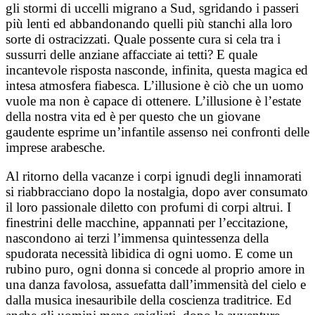
gli stormi di uccelli migrano a Sud, sgridando i passeri
più lenti ed abbandonando quelli più stanchi alla loro
sorte di ostracizzati. Quale possente cura si cela tra i
sussurri delle anziane affacciate ai tetti? E quale
incantevole risposta nasconde, infinita, questa magica ed
intesa atmosfera fiabesca. L’illusione è ciò che un uomo
vuole ma non è capace di ottenere. L’illusione è l’estate
della nostra vita ed è per questo che un giovane
gaudente esprime un’infantile assenso nei confronti delle
imprese arabesche.
Al ritorno della vacanze i corpi ignudi degli innamorati
si riabbracciano dopo la nostalgia, dopo aver consumato
il loro passionale diletto con profumi di corpi altrui. I
finestrini delle macchine, appannati per l’eccitazione,
nascondono ai terzi l’immensa quintessenza della
spudorata necessità libidica di ogni uomo. E come un
rubino puro, ogni donna si concede al proprio amore in
una danza favolosa, assuefatta dall’immensità del cielo e
dalla musica inesauribile della coscienza traditrice. Ed