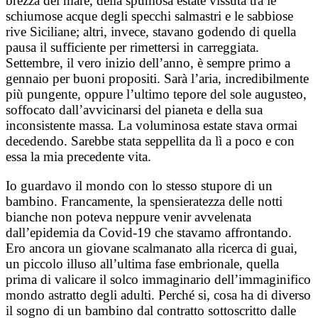
brezza del mare, della spumosa estate vissuta tra le
schiumose acque degli specchi salmastri e le sabbiose
rive Siciliane; altri, invece, stavano godendo di quella
pausa il sufficiente per rimettersi in carreggiata.
Settembre, il vero inizio dell’anno, è sempre primo a
gennaio per buoni propositi. Sarà l’aria, incredibilmente
più pungente, oppure l’ultimo tepore del sole augusteo,
soffocato dall’avvicinarsi del pianeta e della sua
inconsistente massa. La voluminosa estate stava ormai
decedendo. Sarebbe stata seppellita da lì a poco e con
essa la mia precedente vita.
Io guardavo il mondo con lo stesso stupore di un
bambino. Francamente, la spensieratezza delle notti
bianche non poteva neppure venir avvelenata
dall’epidemia da Covid-19 che stavamo affrontando.
Ero ancora un giovane scalmanato alla ricerca di guai,
un piccolo illuso all’ultima fase embrionale, quella
prima di valicare il solco immaginario dell’immaginifico
mondo astratto degli adulti. Perché si, cosa ha di diverso
il sogno di un bambino dal contratto sottoscritto dalle