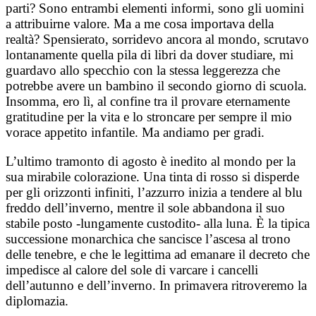
parti? Sono entrambi elementi informi, sono gli uomini
a attribuirne valore. Ma a me cosa importava della
realtà? Spensierato, sorridevo ancora al mondo, scrutavo
lontanamente quella pila di libri da dover studiare, mi
guardavo allo specchio con la stessa leggerezza che
potrebbe avere un bambino il secondo giorno di scuola.
Insomma, ero lì, al confine tra il provare eternamente
gratitudine per la vita e lo stroncare per sempre il mio
vorace appetito infantile. Ma andiamo per gradi.
L’ultimo tramonto di agosto è inedito al mondo per la
sua mirabile colorazione. Una tinta di rosso si disperde
per gli orizzonti infiniti, l’azzurro inizia a tendere al blu
freddo dell’inverno, mentre il sole abbandona il suo
stabile posto -lungamente custodito- alla luna. È la tipica
successione monarchica che sancisce l’ascesa al trono
delle tenebre, e che le legittima ad emanare il decreto che
impedisce al calore del sole di varcare i cancelli
dell’autunno e dell’inverno. In primavera ritroveremo la
diplomazia.