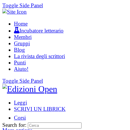
Toggle Side Panel
Home
Incubatore letterario
Membri
Gruppi
Blog
La rivista degli scrittori
Punti
Aiuto!
Toggle Side Panel
Leggi
SCRIVI UN LIBRICK
Corsi
Search for: