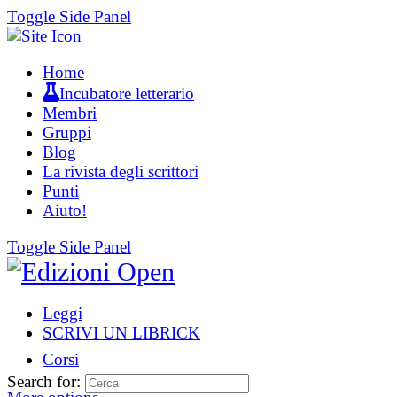
Toggle Side Panel
Home
Incubatore letterario
Membri
Gruppi
Blog
La rivista degli scrittori
Punti
Aiuto!
Toggle Side Panel
Leggi
SCRIVI UN LIBRICK
Corsi
Search for: