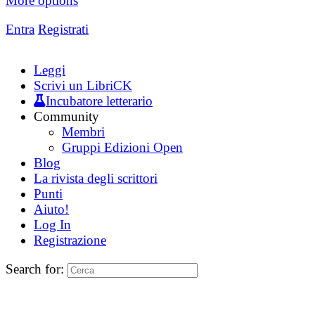
More options
Entra
Registrati
Leggi
Scrivi un LibriCK
Incubatore letterario
Community
Membri
Gruppi Edizioni Open
Blog
La rivista degli scrittori
Punti
Aiuto!
Log In
Registrazione
Search for: