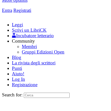
More options
Entra
Registrati
Leggi
Scrivi un LibriCK
Incubatore letterario
Community
Membri
Gruppi Edizioni Open
Blog
La rivista degli scrittori
Punti
Aiuto!
Log In
Registrazione
Search for: