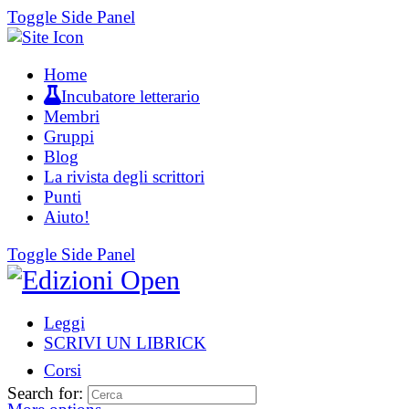
Toggle Side Panel
Home
Incubatore letterario
Membri
Gruppi
Blog
La rivista degli scrittori
Punti
Aiuto!
Toggle Side Panel
Leggi
SCRIVI UN LIBRICK
Corsi
Search for: