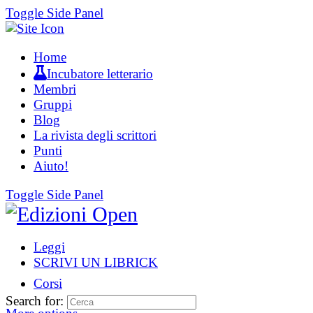
Toggle Side Panel
Home
Incubatore letterario
Membri
Gruppi
Blog
La rivista degli scrittori
Punti
Aiuto!
Toggle Side Panel
Leggi
SCRIVI UN LIBRICK
Corsi
Search for: