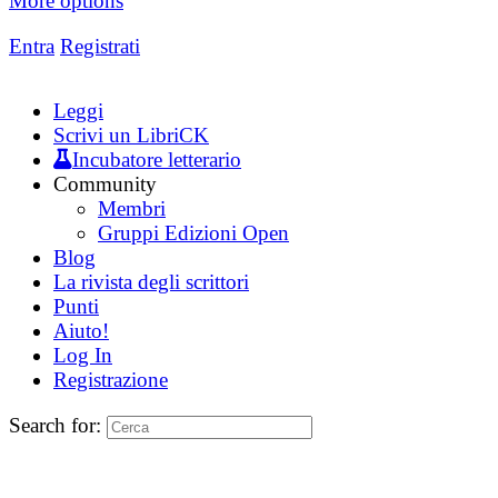
More options
Entra
Registrati
Leggi
Scrivi un LibriCK
Incubatore letterario
Community
Membri
Gruppi Edizioni Open
Blog
La rivista degli scrittori
Punti
Aiuto!
Log In
Registrazione
Search for: