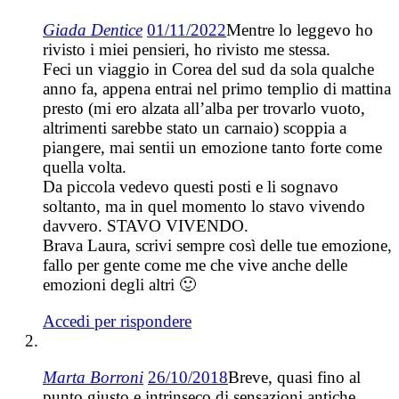
Giada Dentice
01/11/2022
Mentre lo leggevo ho
rivisto i miei pensieri, ho rivisto me stessa.
Feci un viaggio in Corea del sud da sola qualche
anno fa, appena entrai nel primo templio di mattina
presto (mi ero alzata all’alba per trovarlo vuoto,
altrimenti sarebbe stato un carnaio) scoppia a
piangere, mai sentii un emozione tanto forte come
quella volta.
Da piccola vedevo questi posti e li sognavo
soltanto, ma in quel momento lo stavo vivendo
davvero. STAVO VIVENDO.
Brava Laura, scrivi sempre così delle tue emozione,
fallo per gente come me che vive anche delle
emozioni degli altri 🙂
Accedi per rispondere
Marta Borroni
26/10/2018
Breve, quasi fino al
punto giusto e intrinseco di sensazioni antiche