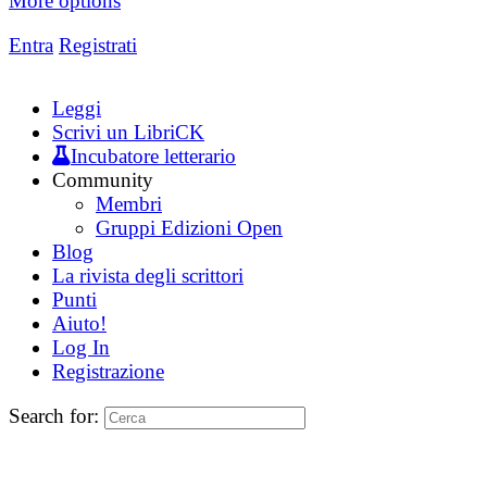
More options
Entra
Registrati
Leggi
Scrivi un LibriCK
Incubatore letterario
Community
Membri
Gruppi Edizioni Open
Blog
La rivista degli scrittori
Punti
Aiuto!
Log In
Registrazione
Search for: