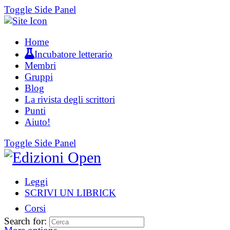
Toggle Side Panel
Home
Incubatore letterario
Membri
Gruppi
Blog
La rivista degli scrittori
Punti
Aiuto!
Toggle Side Panel
Leggi
SCRIVI UN LIBRICK
Corsi
Search for: