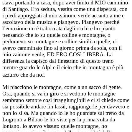
stava portando a casa, dopo aver finito il MIO cammino
di Santiago. Ero seduta, vestita come una disperata, con
i piedi appoggiati al mio zainone verde accanto a me e
ascoltavo della musica e piangevo. Piangevo perché
l’emozione mi è traboccata dagli occhi e ho pianto
pensando che io su quelle colline e montagne, o
perlomeno su montagne e colline simili a quelle, ci
avevo camminato fino al giorno prima da sola, con il
mio zainone verde, ED ERO COSì LIBERA. La
differenza la capisco dal finestrino di questo treno
mentre guardo le Alpi e il cielo che in montagna è più
azzurro che da noi.
Mi piacciono le montagne, come a un sacco di gente.
Ora, quando si va in giro e si vedono le montagne
sembrano sempre così irraggiungibili e ci si chiede come
sia possibile andare fin lassù, raggiungerle per davvero e
non lo si sa. Ma quando io le ho guardate sul treno da
Logrono a Bilbao le ho viste per la prima volta da
lontano. Io avevo vissuto quelle montagne, ho