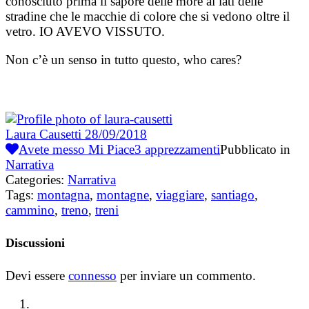
conosciuto prima il sapore delle more ai lati delle
stradine che le macchie di colore che si vedono oltre il
vetro. IO AVEVO VISSUTO.
Non c’è un senso in tutto questo, who cares?
Laura Causetti
28/09/2018
Avete messo Mi Piace
3
apprezzamenti
Pubblicato in
Narrativa
Categories:
Narrativa
Tags:
montagna
,
montagne
,
viaggiare
,
santiago
,
cammino
,
treno
,
treni
Discussioni
Devi essere
connesso
per inviare un commento.