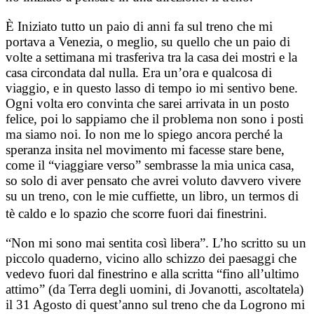
È Iniziato tutto un paio di anni fa sul treno che mi
portava a Venezia, o meglio, su quello che un paio di
volte a settimana mi trasferiva tra la casa dei mostri e la
casa circondata dal nulla. Era un’ora e qualcosa di
viaggio, e in questo lasso di tempo io mi sentivo bene.
Ogni volta ero convinta che sarei arrivata in un posto
felice, poi lo sappiamo che il problema non sono i posti
ma siamo noi. Io non me lo spiego ancora perché la
speranza insita nel movimento mi facesse stare bene,
come il “viaggiare verso” sembrasse la mia unica casa,
so solo di aver pensato che avrei voluto davvero vivere
su un treno, con le mie cuffiette, un libro, un termos di
tè caldo e lo spazio che scorre fuori dai finestrini.
“Non mi sono mai sentita così libera”. L’ho scritto su un
piccolo quaderno, vicino allo schizzo dei paesaggi che
vedevo fuori dal finestrino e alla scritta “fino all’ultimo
attimo” (da Terra degli uomini, di Jovanotti, ascoltatela)
il 31 Agosto di quest’anno sul treno che da Logrono mi