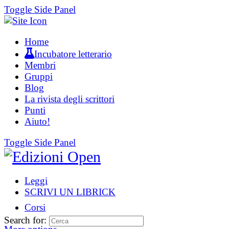
Toggle Side Panel
Home
Incubatore letterario
Membri
Gruppi
Blog
La rivista degli scrittori
Punti
Aiuto!
Toggle Side Panel
Leggi
SCRIVI UN LIBRICK
Corsi
Search for: