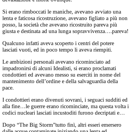
Si erano rimboccati le maniche, avevano avviato una
lenta e faticosa ricostruzione, avevano figliato a più non
posso, la società che avevano ricostruito pareva più
giusta e destinata ad una lunga sopravvivenza….pareva!
Qualcuno infatti aveva scoperto i centri del potere
lasciati vuoti, ed in poco tempo li aveva riempiti.
Le ambizioni personali avevano ricominciato ad
impadronirsi di alcuni Idealisti, si erano proclamati
condottieri ed avevano messo su eserciti in nome del
mantenimento dell’ordine e della salvaguardia della
pace.
I condottieri erano divenuti sovrani, i seguaci sudditi ed
alla fine…le guerre erano ricominciate, ma questa volta i
codici nucleari lasciati incustoditi furono decriptati e…
Dopo “The Big Storm”tutto finì, altri esseri emersero
dalle acque contaminate iniziando una lenta ed