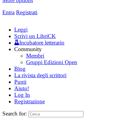
More options
Entra
Registrati
Leggi
Scrivi un LibriCK
Incubatore letterario
Community
Membri
Gruppi Edizioni Open
Blog
La rivista degli scrittori
Punti
Aiuto!
Log In
Registrazione
Search for: