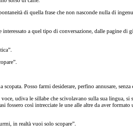
imo sorso di caffè.
ontaneità di quella frase che non nasconde nulla di ingenuo
 interessato a quel tipo di conversazione, dalle pagine di g
tica”.
copare”.
 scopata. Posso farmi desiderare, perfino annusare, senza 
 voce, udiva le sillabe che scivolavano sulla sua lingua, si 
uasi fossero così intrecciate le une alle altre da aver format
rmi, in realtà vuoi solo scopare”.