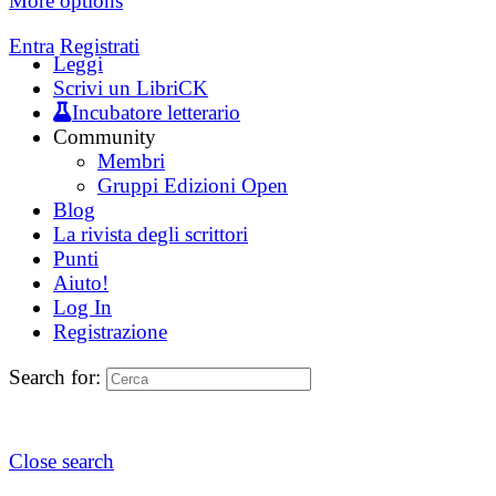
More options
Entra
Registrati
Leggi
Scrivi un LibriCK
Incubatore letterario
Community
Membri
Gruppi Edizioni Open
Blog
La rivista degli scrittori
Punti
Aiuto!
Log In
Registrazione
Search for:
Close search