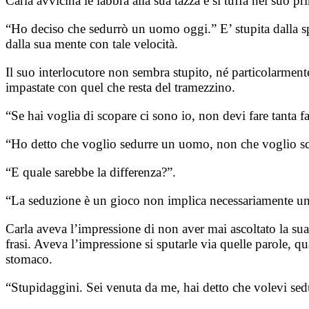
Carla avvicina le labbra alla sua tazza e si tuffa nel suo pr
“Ho deciso che sedurrò un uomo oggi.” E’ stupita dalla sp
dalla sua mente con tale velocità.
Il suo interlocutore non sembra stupito, né particolarmente
impastate con quel che resta del tramezzino.
“Se hai voglia di scopare ci sono io, non devi fare tanta fa
“Ho detto che voglio sedurre un uomo, non che voglio s
“E quale sarebbe la differenza?”.
“La seduzione è un gioco non implica necessariamente una
Carla aveva l’impressione di non aver mai ascoltato la sua
frasi. Aveva l’impressione si sputarle via quelle parole, q
stomaco.
“Stupidaggini. Sei venuta da me, hai detto che volevi sedu