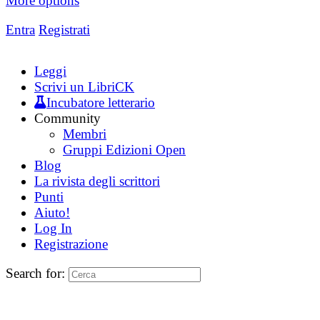
More options
Entra
Registrati
Leggi
Scrivi un LibriCK
Incubatore letterario
Community
Membri
Gruppi Edizioni Open
Blog
La rivista degli scrittori
Punti
Aiuto!
Log In
Registrazione
Search for: