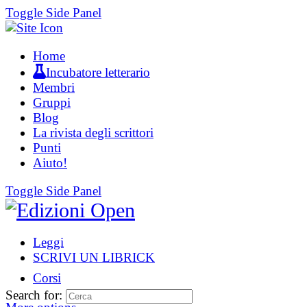
Toggle Side Panel
Home
Incubatore letterario
Membri
Gruppi
Blog
La rivista degli scrittori
Punti
Aiuto!
Toggle Side Panel
Leggi
SCRIVI UN LIBRICK
Corsi
Search for: