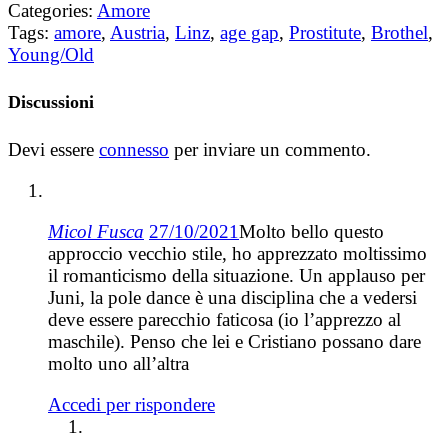
Categories:
Amore
Tags:
amore
,
Austria
,
Linz
,
age gap
,
Prostitute
,
Brothel
,
Young/Old
Discussioni
Devi essere
connesso
per inviare un commento.
Micol Fusca
27/10/2021
Molto bello questo
approccio vecchio stile, ho apprezzato moltissimo
il romanticismo della situazione. Un applauso per
Juni, la pole dance è una disciplina che a vedersi
deve essere parecchio faticosa (io l’apprezzo al
maschile). Penso che lei e Cristiano possano dare
molto uno all’altra
Accedi per rispondere