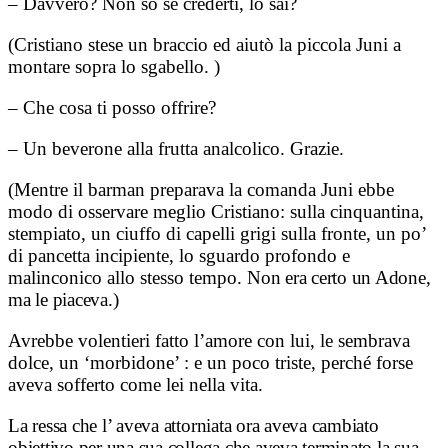
– Davvero? Non so se crederti, lo sai?
(Cristiano stese un braccio ed aiutò la piccola Juni a
montare sopra lo sgabello. )
– Che cosa ti posso offrire?
– Un beverone alla frutta analcolico. Grazie.
(Mentre il barman preparava la comanda Juni ebbe
modo di osservare meglio Cristiano: sulla cinquantina,
stempiato, un ciuffo di capelli grigi sulla fronte, un po’
di pancetta incipiente, lo sguardo profondo e
malinconico allo stesso tempo.
Non era certo un Adone,
ma le piaceva.)
Avrebbe volentieri fatto l’amore con lui, le sembrava
dolce, un ‘morbidone’ : e un poco triste, perché forse
aveva sofferto come lei nella vita.
La ressa che l’ aveva attorniata ora aveva cambiato
obiettivo per una sua collega che aveva terminato la sua