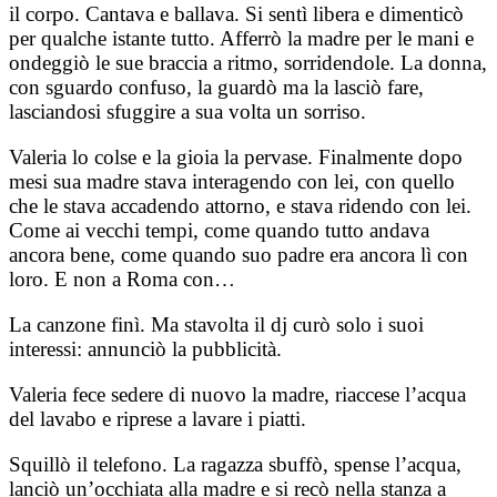
il corpo. Cantava e ballava. Si sentì libera e dimenticò
per qualche istante tutto. Afferrò la madre per le mani e
ondeggiò le sue braccia a ritmo, sorridendole. La donna,
con sguardo confuso, la guardò ma la lasciò fare,
lasciandosi sfuggire a sua volta un sorriso.
Valeria lo colse e la gioia la pervase. Finalmente dopo
mesi sua madre stava interagendo con lei, con quello
che le stava accadendo attorno, e stava ridendo con lei.
Come ai vecchi tempi, come quando tutto andava
ancora bene, come quando suo padre era ancora lì con
loro. E non a Roma con…
La canzone finì. Ma stavolta il dj curò solo i suoi
interessi: annunciò la pubblicità.
Valeria fece sedere di nuovo la madre, riaccese l’acqua
del lavabo e riprese a lavare i piatti.
Squillò il telefono. La ragazza sbuffò, spense l’acqua,
lanciò un’occhiata alla madre e si recò nella stanza a