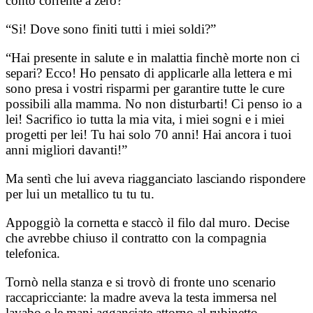
conto corrente a zero?”
“Si! Dove sono finiti tutti i miei soldi?”
“Hai presente in salute e in malattia finchè morte non ci
separi? Ecco! Ho pensato di applicarle alla lettera e mi
sono presa i vostri risparmi per garantire tutte le cure
possibili alla mamma. No non disturbarti! Ci penso io a
lei! Sacrifico io tutta la mia vita, i miei sogni e i miei
progetti per lei! Tu hai solo 70 anni! Hai ancora i tuoi
anni migliori davanti!”
Ma sentì che lui aveva riagganciato lasciando rispondere
per lui un metallico tu tu tu.
Appoggiò la cornetta e staccò il filo dal muro. Decise
che avrebbe chiuso il contratto con la compagnia
telefonica.
Tornò nella stanza e si trovò di fronte uno scenario
raccapricciante: la madre aveva la testa immersa nel
lavabo e le mani agganciate attorno al rubinetto.