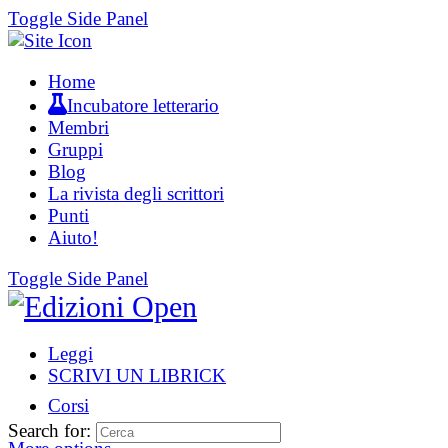
Toggle Side Panel
Home
Incubatore letterario
Membri
Gruppi
Blog
La rivista degli scrittori
Punti
Aiuto!
Toggle Side Panel
Leggi
SCRIVI UN LIBRICK
Corsi
Search for: