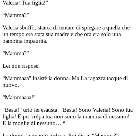
Valeria! Tua figlia!”
“Mamma?”
Valeria sbuffò, stanca di tentare di spiegare a quella che
un tempo era stata sua madre e che ora era solo una
bambina impaurita.
“Mamma?”
Lei non rispose.
“Mammaaa” insistè la donna. Ma La ragazza tacque di
nuovo.
“Mammaaaa!”
“Basta!” urlò lei esausta! “Basta! Sono Valeria! Sono tua
figlia! E per colpa tua non sono la mamma di nessuno!
E la moglie di nessuno… “
La donna la guardò turbata. Poi disse: “Mamma?”