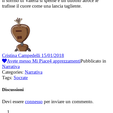
Il sorriso di Valeria si spense e un dubbio atroce le
trafisse il cuore come una lancia tagliente.
Cristina Campedelli
15/01/2018
Avete messo Mi Piace
4
apprezzamenti
Pubblicato in
Narrativa
Categories:
Narrativa
Tags:
Socrate
Discussioni
Devi essere
connesso
per inviare un commento.