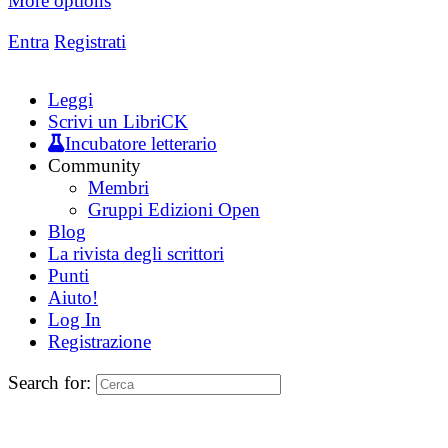
More options
Entra
Registrati
Leggi
Scrivi un LibriCK
Incubatore letterario
Community
Membri
Gruppi Edizioni Open
Blog
La rivista degli scrittori
Punti
Aiuto!
Log In
Registrazione
Search for: