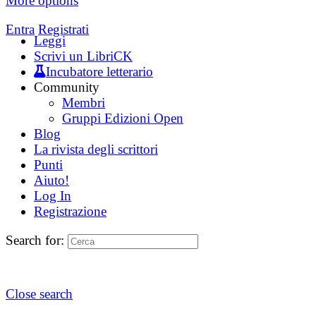
More options
Entra
Registrati
Leggi
Scrivi un LibriCK
Incubatore letterario
Community
Membri
Gruppi Edizioni Open
Blog
La rivista degli scrittori
Punti
Aiuto!
Log In
Registrazione
Search for:
Close search