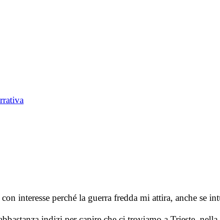
rrativa
con interesse perché la guerra fredda mi attira, anche se int
abbastanza indizi per capire che ci troviamo a Trieste, nel