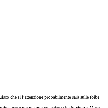
uisco che si l’attenzione probabilmente sarà sulle foibe
la prima parte per me non era chiaro che fossimo a Mosca,