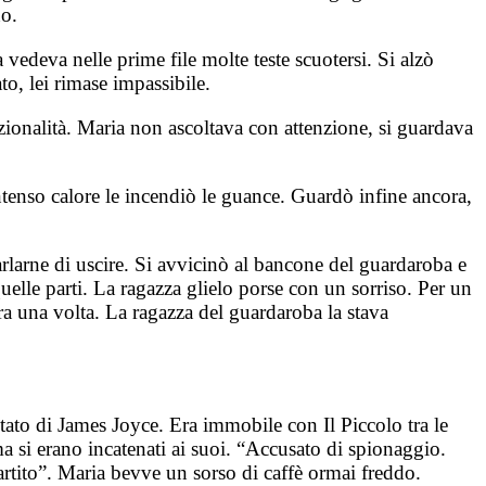
no.
 vedeva nelle prime file molte teste scuotersi. Si alzò
to, lei rimase impassibile.
r nazionalità. Maria non ascoltava con attenzione, si guardava
ntenso calore le incendiò le guance. Guardò infine ancora,
arlarne di uscire. Si avvicinò al bancone del guardaroba e
uelle parti. La ragazza glielo porse con un sorriso. Per un
ra una volta. La ragazza del guardaroba la stava
tato di James Joyce. Era immobile con Il Piccolo tra le
a si erano incatenati ai suoi. “Accusato di spionaggio.
 partito”. Maria bevve un sorso di caffè ormai freddo.