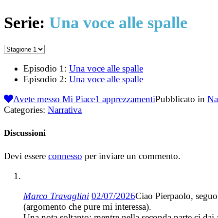
Serie:
Una voce alle spalle
Episodio 1:
Una voce alle spalle
Episodio 2:
Una voce alle spalle
Avete messo Mi Piace
1
apprezzamenti
Pubblicato in
Na
Categories:
Narrativa
Discussioni
Devi essere
connesso
per inviare un commento.
Marco Travaglini
02/07/2026
Ciao Pierpaolo, seguo 
(argomento che pure mi interessa).
Una nota soltanto: mentre nella seconda parte ci dai 