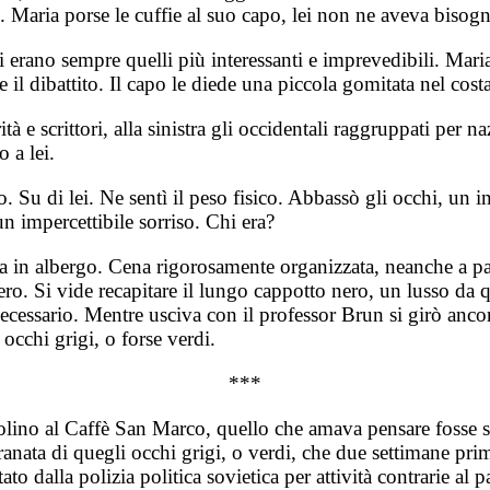
o. Maria porse le cuffie al suo capo, lei non ne aveva bisog
i erano sempre quelli più interessanti e imprevedibili. Maria
il dibattito. Il capo le diede una piccola gomitata nel costa
torità e scrittori, alla sinistra gli occidentali raggruppati pe
 a lei.
 Su di lei. Ne sentì il peso fisico. Abbassò gli occhi, un i
n impercettibile sorriso. Chi era?
nava in albergo. Cena rigorosamente organizzata, neanche a p
ero. Si vide recapitare il lungo cappotto nero, un lusso da q
ecessario. Mentre usciva con il professor Brun si girò anco
occhi grigi, o forse verdi.
***
volino al Caffè San Marco, quello che amava pensare fosse s
nata di quegli occhi grigi, o verdi, che due settimane prim
ato dalla polizia politica sovietica per attività contrarie al