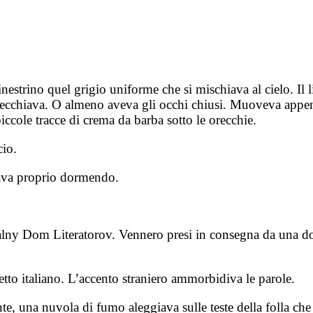
inestrino quel grigio uniforme che si mischiava al cielo. Il
necchiava. O almeno aveva gli occhi chiusi. Muoveva appen
piccole tracce di crema da barba sotto le orecchie.
cio.
stava proprio dormendo.
alny Dom Literatorov. Vennero presi in consegna da una don
to italiano. L’accento straniero ammorbidiva le parole.
e, una nuvola di fumo aleggiava sulle teste della folla che