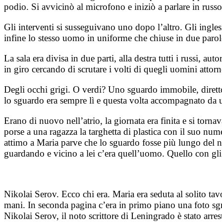
podio. Si avvicinò al microfono e iniziò a parlare in russ
Gli interventi si susseguivano uno dopo l’altro. Gli ingles
infine lo stesso uomo in uniforme che chiuse in due parole 
La sala era divisa in due parti, alla destra tutti i russi, au
in giro cercando di scrutare i volti di quegli uomini attorno
Degli occhi grigi. O verdi? Uno sguardo immobile, diretto.
lo sguardo era sempre lì e questa volta accompagnato da u
Erano di nuovo nell’atrio, la giornata era finita e si tor
porse a una ragazza la targhetta di plastica con il suo num
attimo a Maria parve che lo sguardo fosse più lungo del n
guardando e vicino a lei c’era quell’uomo. Quello con gli 
Nikolai Serov. Ecco chi era. Maria era seduta al solito ta
mani. In seconda pagina c’era in primo piano una foto sgra
Nikolai Serov, il noto scrittore di Leningrado è stato arrest