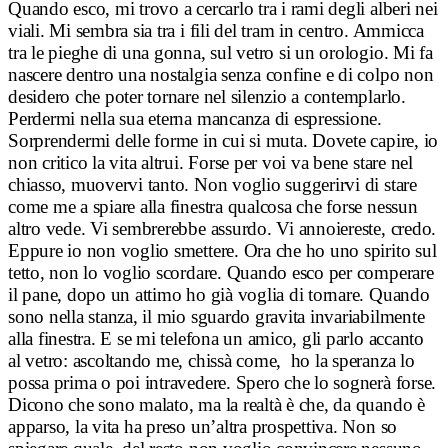
Quando esco, mi trovo a cercarlo tra i rami degli alberi nei
viali. Mi sembra sia tra i fili del tram in centro. Ammicca
tra le pieghe di una gonna, sul vetro si un orologio. Mi fa
nascere dentro una nostalgia senza confine e di colpo non
desidero che poter tornare nel silenzio a contemplarlo.
Perdermi nella sua eterna mancanza di espressione.
Sorprendermi delle forme in cui si muta. Dovete capire, io
non critico la vita altrui. Forse per voi va bene stare nel
chiasso, muovervi tanto. Non voglio suggerirvi di stare
come me a spiare alla finestra qualcosa che forse nessun
altro vede. Vi sembrerebbe assurdo. Vi annoiereste, credo.
Eppure io non voglio smettere. Ora che ho uno spirito sul
tetto, non lo voglio scordare. Quando esco per comperare
il pane, dopo un attimo ho già voglia di tornare. Quando
sono nella stanza, il mio sguardo gravita invariabilmente
alla finestra. E se mi telefona un amico, gli parlo accanto
al vetro: ascoltando me, chissà come, ho la speranza lo
possa prima o poi intravedere. Spero che lo sognerà forse.
Dicono che sono malato, ma la realtà è che, da quando è
apparso, la vita ha preso un’altra prospettiva. Non so