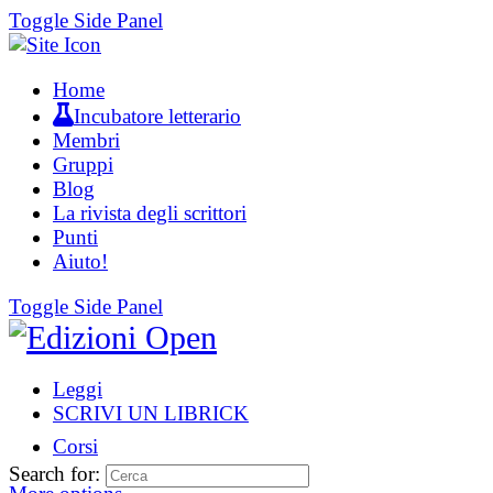
Toggle Side Panel
Home
Incubatore letterario
Membri
Gruppi
Blog
La rivista degli scrittori
Punti
Aiuto!
Toggle Side Panel
Leggi
SCRIVI UN LIBRICK
Corsi
Search for: