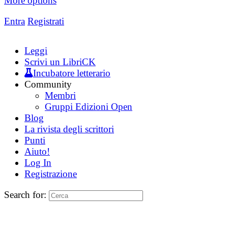
More options
Entra
Registrati
Leggi
Scrivi un LibriCK
Incubatore letterario
Community
Membri
Gruppi Edizioni Open
Blog
La rivista degli scrittori
Punti
Aiuto!
Log In
Registrazione
Search for: