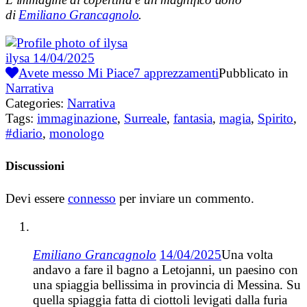
di
Emiliano Grancagnolo
.
ilysa
14/04/2025
Avete messo Mi Piace
7
apprezzamenti
Pubblicato in
Narrativa
Categories:
Narrativa
Tags:
immaginazione
,
Surreale
,
fantasia
,
magia
,
Spirito
,
#diario
,
monologo
Discussioni
Devi essere
connesso
per inviare un commento.
Emiliano Grancagnolo
14/04/2025
Una volta
andavo a fare il bagno a Letojanni, un paesino con
una spiaggia bellissima in provincia di Messina. Su
quella spiaggia fatta di ciottoli levigati dalla furia