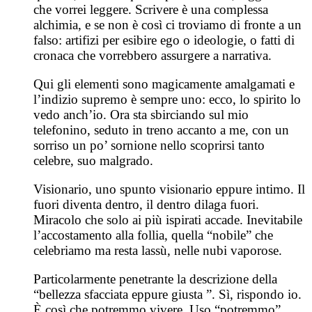
che vorrei leggere. Scrivere è una complessa
alchimia, e se non è così ci troviamo di fronte a un
falso: artifizi per esibire ego o ideologie, o fatti di
cronaca che vorrebbero assurgere a narrativa.
Qui gli elementi sono magicamente amalgamati e
l’indizio supremo è sempre uno: ecco, lo spirito lo
vedo anch’io. Ora sta sbirciando sul mio
telefonino, seduto in treno accanto a me, con un
sorriso un po’ sornione nello scoprirsi tanto
celebre, suo malgrado.
Visionario, uno spunto visionario eppure intimo. Il
fuori diventa dentro, il dentro dilaga fuori.
Miracolo che solo ai più ispirati accade. Inevitabile
l’accostamento alla follia, quella “nobile” che
celebriamo ma resta lassù, nelle nubi vaporose.
Particolarmente penetrante la descrizione della
“bellezza sfacciata eppure giusta ”. Sì, rispondo io.
È così che potremmo vivere. Uso “potremmo”