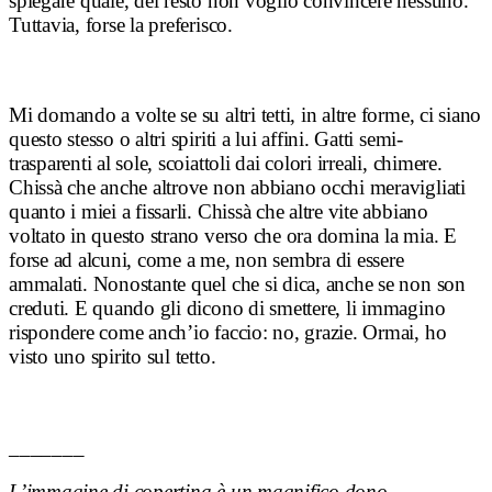
spiegare quale, del resto non voglio convincere nessuno.
Tuttavia, forse la preferisco.
Mi domando a volte se su altri tetti, in altre forme, ci siano
questo stesso o altri spiriti a lui affini. Gatti semi-
trasparenti al sole, scoiattoli dai colori irreali, chimere.
Chissà che anche altrove non abbiano occhi meravigliati
quanto i miei a fissarli. Chissà che altre vite abbiano
voltato in questo strano verso che ora domina la mia. E
forse ad alcuni, come a me, non sembra di essere
ammalati. Nonostante quel che si dica, anche se non son
creduti. E quando gli dicono di smettere, li immagino
rispondere come anch’io faccio: no, grazie. Ormai, ho
visto uno spirito sul tetto.
_______
L’immagine di copertina è un magnifico dono