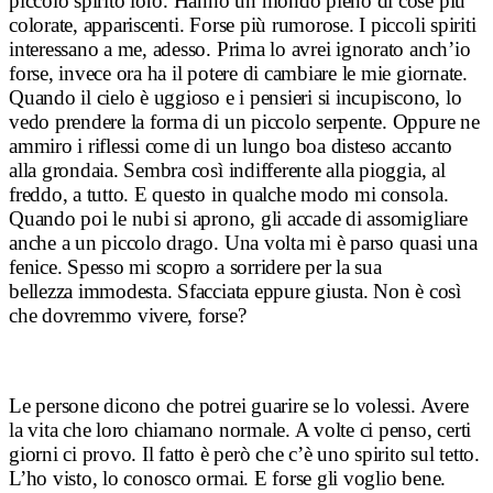
piccolo spirito loro. Hanno un mondo pieno di cose più
colorate, appariscenti. Forse più rumorose. I piccoli spiriti
interessano a me, adesso. Prima lo avrei ignorato anch’io
forse, invece ora ha il potere di cambiare le mie giornate.
Quando il cielo è uggioso e i pensieri si incupiscono, lo
vedo prendere la forma di un piccolo serpente. Oppure ne
ammiro i riflessi come di un lungo boa disteso accanto
alla grondaia. Sembra così indifferente alla pioggia, al
freddo, a tutto. E questo in qualche modo mi consola.
Quando poi le nubi si aprono, gli accade di assomigliare
anche a un piccolo drago. Una volta mi è parso quasi una
fenice. Spesso mi scopro a sorridere per la sua
bellezza
immodesta. Sfacciata eppure giusta
. Non è così
che dovremmo vivere, forse?
Le persone dicono che potrei guarire se lo volessi. Avere
la vita che loro chiamano normale. A volte ci penso, certi
giorni ci provo. Il fatto è però che c’è uno spirito sul tetto.
L’ho visto, lo conosco ormai. E forse gli voglio bene.