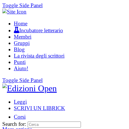
Toggle Side Panel
Home
Incubatore letterario
Membri
Gruppi
Blog
La rivista degli scrittori
Punti
Aiuto!
Toggle Side Panel
Leggi
SCRIVI UN LIBRICK
Corsi
Search for: