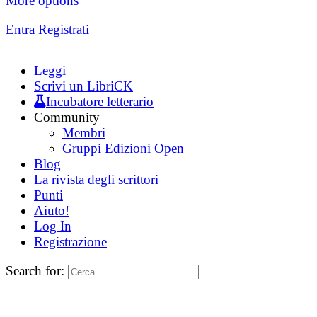
More options
Entra
Registrati
Leggi
Scrivi un LibriCK
Incubatore letterario
Community
Membri
Gruppi Edizioni Open
Blog
La rivista degli scrittori
Punti
Aiuto!
Log In
Registrazione
Search for: