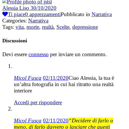
Alessia Liso
30/10/2020
Ti piace
0
apprezzamenti
Pubblicato in
Narrativa
Categories:
Narrativa
Tags:
vita
,
morte
,
realtà
,
Scelte
,
depressione
Discussioni
Devi essere
connesso
per inviare un commento.
Micol Fusca
02/11/2020
Ciao Alessia, la tua è
un’altra fotografia in cui hai ritratto una realtà
interiore
Accedi per rispondere
Micol Fusca
02/11/2020
“Decidere di farlo o
meno, di farlo davvero o lasciare che questi