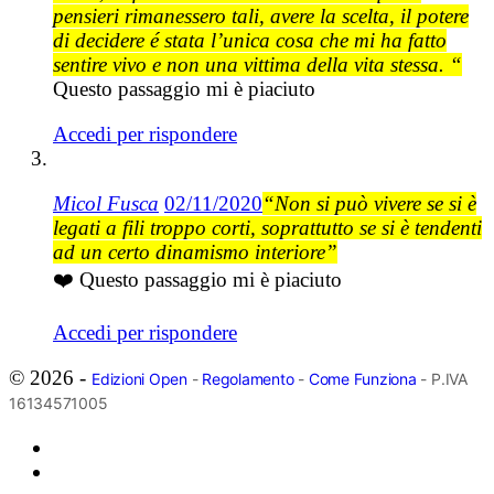
pensieri rimanessero tali, avere la scelta, il potere
di decidere é stata l’unica cosa che mi ha fatto
sentire vivo e non una vittima della vita stessa. “
Questo passaggio mi è piaciuto
Accedi per rispondere
Micol Fusca
02/11/2020
“Non si può vivere se si è
legati a fili troppo corti, soprattutto se si è tendenti
ad un certo dinamismo interiore”
❤️ Questo passaggio mi è piaciuto
Accedi per rispondere
© 2026 -
Edizioni Open
-
Regolamento
-
Come Funziona
- P.IVA
16134571005