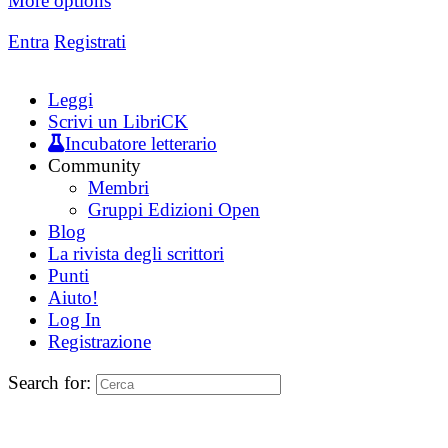
More options
Entra
Registrati
Leggi
Scrivi un LibriCK
Incubatore letterario
Community
Membri
Gruppi Edizioni Open
Blog
La rivista degli scrittori
Punti
Aiuto!
Log In
Registrazione
Search for: