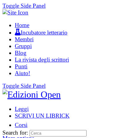
Toggle Side Panel
Home
Incubatore letterario
Membri
Gruppi
Blog
La rivista degli scrittori
Punti
Aiuto!
Toggle Side Panel
Leggi
SCRIVI UN LIBRICK
Corsi
Search for: