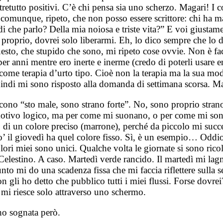
retutto positivi. C’è chi pensa sia uno scherzo. Magari! I 
comunque, ripeto, che non posso essere scrittore: chi ha ma
 che parlo? Della mia noiosa e triste vita?” E voi giustame
 proprio, dovrei solo liberarmi. Eh, lo dico sempre che lo 
uesto, che stupido che sono, mi ripeto cose ovvie. Non è facil
er anni mentre ero inerte e inerme (credo di poterli usare e
 come terapia d’urto tipo. Cioè non la terapia ma la sua 
uindi mi sono risposto alla domanda di settimana scorsa. Ma
no “sto male, sono strano forte”. No, sono proprio strano. 
 motivo logico, ma per come mi suonano, o per come mi so
rato di un colore preciso (marrone), perché da piccolo mi su
mo’ il giovedì ha quel colore fisso. Sì, è un esempio… Oddi
olori miei sono unici. Qualche volta le giornate si sono ricol
elestino. A caso. Martedì verde rancido. Il martedì mi lag
nto mi do una scadenza fissa che mi faccia riflettere sulla 
n gli ho detto che pubblico tutti i miei flussi. Forse dovr
 mi riesce solo attraverso uno schermo.
ho sognata però.