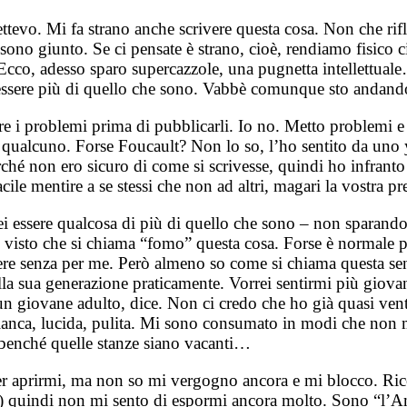
tevo. Mi fa strano anche scrivere questa cosa. Non che rifl
li sono giunto. Se ci pensate è strano, cioè, rendiamo fisico
mani. Ecco, adesso sparo supercazzole, una pugnetta intellet
i essere più di quello che sono. Vabbè comunque sto andand
vere i problemi prima di pubblicarli. Io no. Metto problem
a qualcuno. Forse Foucault? Non lo so, l’ho sentito da uno 
erché non ero sicuro di come si scrivesse, quindi ho infrant
le mentire a se stessi che non ad altri, magari la vostra pr
rei essere qualcosa di più di quello che sono – non sparan
 visto che si chiama “fomo” questa cosa. Forse è normale 
ivere senza per me. Però almeno so come si chiama questa s
a sua generazione praticamente. Vorrei sentirmi più giovane
iovane adulto, dice. Non ci credo che ho già quasi ventott
bianca, lucida, pulita. Mi sono consumato in modi che non 
 benché quelle stanze siano vacanti…
per aprirmi, ma non so mi vergogno ancora e mi blocco. R
) quindi non mi sento di espormi ancora molto. Sono “l’Ami