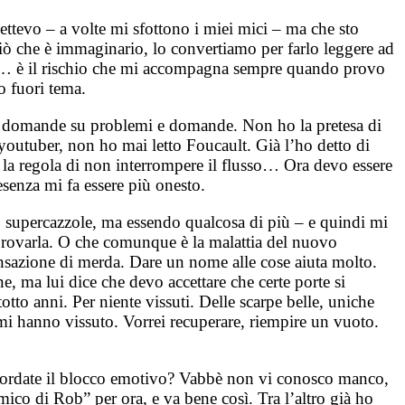
ettevo – a volte mi sfottono i miei mici – ma che sto
 ciò che è immaginario, lo convertiamo per farlo leggere ad
tuale… è il rischio che mi accompagna sempre quando provo
o fuori tema.
i e domande su problemi e domande. Non ho la pretesa di
youtuber, non ho mai letto Foucault. Già l’ho detto di
o la regola di non interrompere il flusso… Ora devo essere
esenza mi fa essere più onesto.
do supercazzole, ma essendo qualcosa di più – e quindi mi
provarla. O che comunque è la malattia del nuovo
ensazione di merda. Dare un nome alle cose aiuta molto.
, ma lui dice che devo accettare che certe porte si
o anni. Per niente vissuti. Delle scarpe belle, uniche
mi hanno vissuto. Vorrei recuperare, riempire un vuoto.
icordate il blocco emotivo? Vabbè non vi conosco manco,
co di Rob” per ora, e va bene così. Tra l’altro già ho