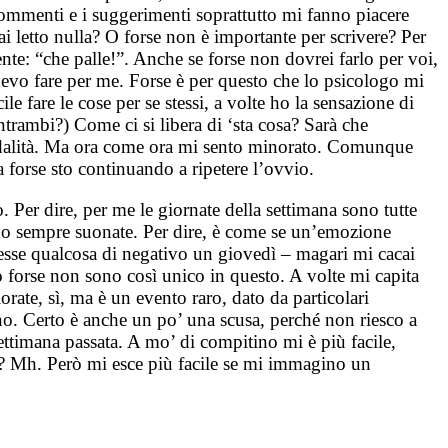
commenti e i suggerimenti soprattutto mi fanno piacere
i letto nulla? O forse non è importante per scrivere? Per
nte: “che palle!”. Anche se forse non dovrei farlo per voi,
devo fare per me. Forse è per questo che lo psicologo mi
e fare le cose per se stessi, a volte ho la sensazione di
ntrambi?) Come ci si libera di ‘sta cosa? Sarà che
modalità. Ma ora come ora mi sento minorato. Comunque
 forse sto continuando a ripetere l’ovvio.
Per dire, per me le giornate della settimana sono tutte
no sempre suonate. Per dire, è come se un’emozione
ccesse qualcosa di negativo un giovedì – magari mi cacai
o forse non sono così unico in questo. A volte mi capita
orate, sì, ma è un evento raro, dato da particolari
no. Certo è anche un po’ una scusa, perché non riesco a
settimana passata. A mo’ di compitino mi è più facile,
ei? Mh. Però mi esce più facile se mi immagino un