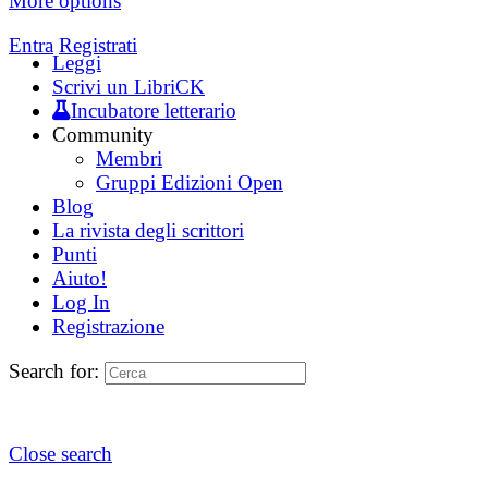
More options
Entra
Registrati
Leggi
Scrivi un LibriCK
Incubatore letterario
Community
Membri
Gruppi Edizioni Open
Blog
La rivista degli scrittori
Punti
Aiuto!
Log In
Registrazione
Search for:
Close search