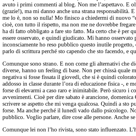
avuto i primi commenti al blog. Non me l’aspettavo. E olt
(grazie!), ma mi danno anche una strana responsabilità. E 
me lo è, non so nulla! Mo finisco a chiedermi di nuovo “di
cioè, con tutto il rispetto, ma non me ne dovrebbe fregare
ha di fatto obbligato a fare sto fatto. Ma certo che è per q
essere osservato, e quindi giudicato. Mi hanno osservato p
inconsciamente ho reso pubblico questo inutile progetto,
parlo di scrittura perché sto capendo che sto facendo, e q
Comunque sono strano. E non come gli alternativi che dico
diverse, hanno un feeling di base. Non per chissà quale
negativa si fosse fissata il giovedì, che si è quindi colo
addosso in classe durante l’ora di educazione fisica -, e 
forse di elevarmi a caso raro e inimitabile. Però sicuro i c
avvenimenti. Cioè per dire sabato è arancione, domenica C
scrivere se aspetto che mi venga qualcosa. Quindi a sto pu
forse. Ma anche perché il lunedì vado dallo psicologo. No
pubblico. Voglio parlare, dire cose alle persone. Anche se
Comunque lei non l’ho rivista, sono stato influenzato. L’