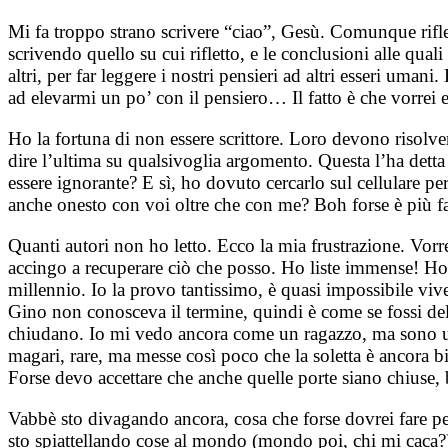
Mi fa troppo strano scrivere “ciao”, Gesù. Comunque riflet
scrivendo quello su cui rifletto, e le conclusioni alle qua
altri, per far leggere i nostri pensieri ad altri esseri u
ad elevarmi un po’ con il pensiero… Il fatto è che vorre
Ho la fortuna di non essere scrittore. Loro devono risol
dire l’ultima su qualsivoglia argomento. Questa l’ha dett
essere ignorante? E sì, ho dovuto cercarlo sul cellulare p
anche onesto con voi oltre che con me? Boh forse è più faci
Quanti autori non ho letto. Ecco la mia frustrazione. Vor
accingo a recuperare ciò che posso. Ho liste immense! Ho
millennio. Io la provo tantissimo, è quasi impossibile v
Gino non conosceva il termine, quindi è come se fossi dell
chiudano. Io mi vedo ancora come un ragazzo, ma sono un g
magari, rare, ma messe così poco che la soletta è ancora 
Forse devo accettare che anche quelle porte siano chiuse,
Vabbè sto divagando ancora, cosa che forse dovrei fare 
sto spiattellando cose al mondo (mondo poi, chi mi caca?