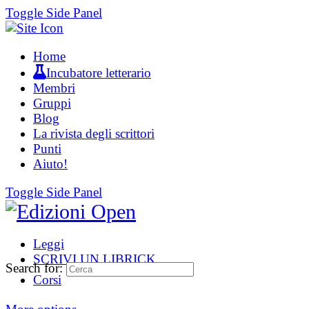
Toggle Side Panel
Home
Incubatore letterario
Membri
Gruppi
Blog
La rivista degli scrittori
Punti
Aiuto!
Toggle Side Panel
Leggi
SCRIVI UN LIBRICK
Search for:
Corsi