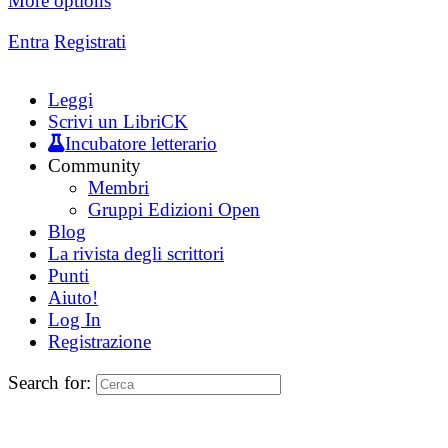
More options
Entra
Registrati
Leggi
Scrivi un LibriCK
Incubatore letterario
Community
Membri
Gruppi Edizioni Open
Blog
La rivista degli scrittori
Punti
Aiuto!
Log In
Registrazione
Search for: