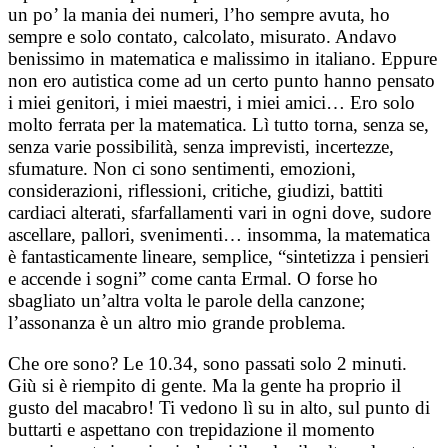
un po’ la mania dei numeri, l’ho sempre avuta, ho
sempre e solo contato, calcolato, misurato. Andavo
benissimo in matematica e malissimo in italiano. Eppure
non ero autistica come ad un certo punto hanno pensato
i miei genitori, i miei maestri, i miei amici… Ero solo
molto ferrata per la matematica. Lì tutto torna, senza se,
senza varie possibilità, senza imprevisti, incertezze,
sfumature. Non ci sono sentimenti, emozioni,
considerazioni, riflessioni, critiche, giudizi, battiti
cardiaci alterati, sfarfallamenti vari in ogni dove, sudore
ascellare, pallori, svenimenti… insomma, la matematica
è fantasticamente lineare, semplice, “sintetizza i pensieri
e accende i sogni” come canta Ermal. O forse ho
sbagliato un’altra volta le parole della canzone;
l’assonanza è un altro mio grande problema.
Che ore sono? Le 10.34, sono passati solo 2 minuti.
Giù si è riempito di gente. Ma la gente ha proprio il
gusto del macabro! Ti vedono lì su in alto, sul punto di
buttarti e aspettano con trepidazione il momento