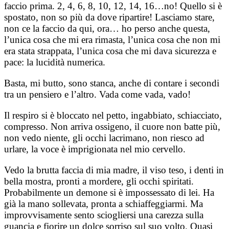
faccio prima. 2, 4, 6, 8, 10, 12, 14, 16…no! Quello si è
spostato, non so più da dove ripartire! Lasciamo stare,
non ce la faccio da qui, ora… ho perso anche questa,
l’unica cosa che mi era rimasta, l’unica cosa che non mi
era stata strappata, l’unica cosa che mi dava sicurezza e
pace: la lucidità numerica.
Basta, mi butto, sono stanca, anche di contare i secondi
tra un pensiero e l’altro. Vada come vada, vado!
Il respiro si è bloccato nel petto, ingabbiato, schiacciato,
compresso. Non arriva ossigeno, il cuore non batte più,
non vedo niente, gli occhi lacrimano, non riesco ad
urlare, la voce è imprigionata nel mio cervello.
Vedo la brutta faccia di mia madre, il viso teso, i denti in
bella mostra, pronti a mordere, gli occhi spiritati.
Probabilmente un demone si è impossessato di lei. Ha
già la mano sollevata, pronta a schiaffeggiarmi. Ma
improvvisamente sento sciogliersi una carezza sulla
guancia e fiorire un dolce sorriso sul suo volto. Quasi