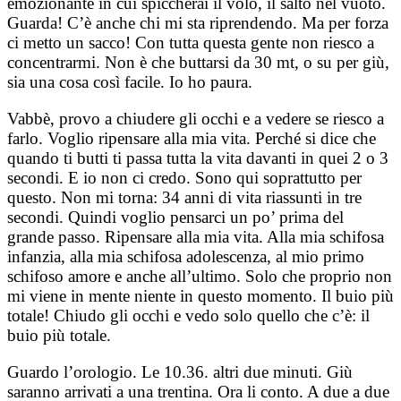
emozionante in cui spiccherai il volo, il salto nel vuoto.
Guarda! C’è anche chi mi sta riprendendo. Ma per forza
ci metto un sacco! Con tutta questa gente non riesco a
concentrarmi. Non è che buttarsi da 30 mt, o su per giù,
sia una cosa così facile. Io ho paura.
Vabbè, provo a chiudere gli occhi e a vedere se riesco a
farlo. Voglio ripensare alla mia vita. Perché si dice che
quando ti butti ti passa tutta la vita davanti in quei 2 o 3
secondi. E io non ci credo. Sono qui soprattutto per
questo. Non mi torna: 34 anni di vita riassunti in tre
secondi. Quindi voglio pensarci un po’ prima del
grande passo. Ripensare alla mia vita. Alla mia schifosa
infanzia, alla mia schifosa adolescenza, al mio primo
schifoso amore e anche all’ultimo. Solo che proprio non
mi viene in mente niente in questo momento. Il buio più
totale! Chiudo gli occhi e vedo solo quello che c’è: il
buio più totale.
Guardo l’orologio. Le 10.36. altri due minuti. Giù
saranno arrivati a una trentina. Ora li conto. A due a due