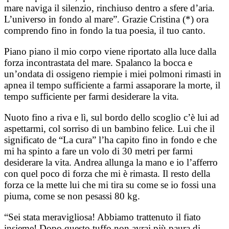
mare naviga il silenzio, rinchiuso dentro a sfere d’aria.
L’universo in fondo al mare”. Grazie Cristina (*) ora
comprendo fino in fondo la tua poesia, il tuo canto.
Piano piano il mio corpo viene riportato alla luce dalla
forza incontrastata del mare. Spalanco la bocca e
un’ondata di ossigeno riempie i miei polmoni rimasti in
apnea il tempo sufficiente a farmi assaporare la morte, il
tempo sufficiente per farmi desiderare la vita.
Nuoto fino a riva e lì, sul bordo dello scoglio c’è lui ad
aspettarmi, col sorriso di un bambino felice. Lui che il
significato de “La cura” l’ha capito fino in fondo e che
mi ha spinto a fare un volo di 30 metri per farmi
desiderare la vita. Andrea allunga la mano e io l’afferro
con quel poco di forza che mi è rimasta. Il resto della
forza ce la mette lui che mi tira su come se io fossi una
piuma, come se non pesassi 80 kg.
“Sei stata meravigliosa! Abbiamo trattenuto il fiato
insieme! Dopo questo tuffo non avrai più paura di