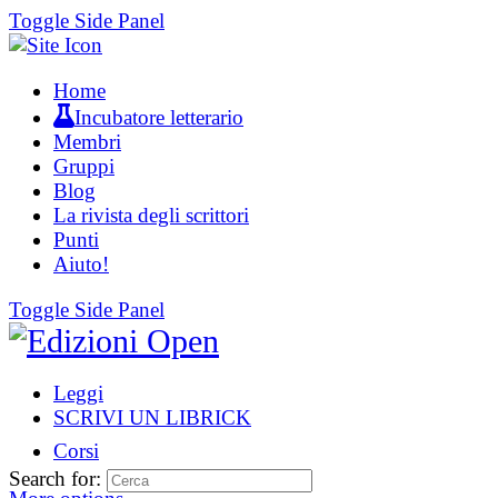
Toggle Side Panel
Home
Incubatore letterario
Membri
Gruppi
Blog
La rivista degli scrittori
Punti
Aiuto!
Toggle Side Panel
Leggi
SCRIVI UN LIBRICK
Corsi
Search for: