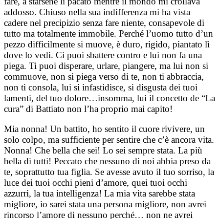
fare, a starsene lì pacato mentre il mondo mi crollava
addosso. Chiuso nella sua indifferenza mi ha vista
cadere nel precipizio senza fare niente, consapevole di
tutto ma totalmente immobile. Perché l’uomo tutto d’un
pezzo difficilmente si muove, è duro, rigido, piantato lì
dove lo vedi. Ci puoi sbattere contro e lui non fa una
piega. Ti puoi disperare, urlare, piangere, ma lui non si
commuove, non si piega verso di te, non ti abbraccia,
non ti consola, lui si infastidisce, si disgusta dei tuoi
lamenti, del tuo dolore…insomma, lui il concetto de “La
cura” di Battiato non l’ha proprio mai capito!
Mia nonna! Un battito, ho sentito il cuore rivivere, un
solo colpo, ma sufficiente per sentire che c’è ancora vita.
Nonna! Che bella che sei! Lo sei sempre stata. La più
bella di tutti! Peccato che nessuno di noi abbia preso da
te, soprattutto tua figlia. Se avesse avuto il tuo sorriso, la
luce dei tuoi occhi pieni d’amore, quei tuoi occhi
azzurri, la tua intelligenza! La mia vita sarebbe stata
migliore, io sarei stata una persona migliore, non avrei
rincorso l’amore di nessuno perché… non ne avrei