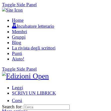
Toggle Side Panel
Home
Incubatore letterario
Membri
Gruppi
Blog
La rivista degli scrittori
Punti
Aiuto!
Toggle Side Panel
Leggi
SCRIVI UN LIBRICK
Corsi
Search for: