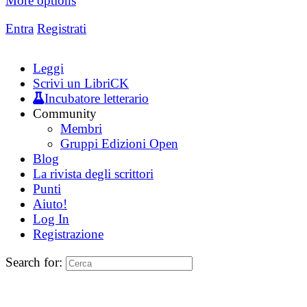
More options
Entra
Registrati
Leggi
Scrivi un LibriCK
Incubatore letterario
Community
Membri
Gruppi Edizioni Open
Blog
La rivista degli scrittori
Punti
Aiuto!
Log In
Registrazione
Search for: