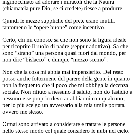
inginocchiato ad adorare i miracoli che la Natura
(chiamatela pure Dio, se ci credete) riesce a produrre.
Quindi le mezze suppliche del prete erano inutili.
tantomeno le “opere buone” come incentivo.
Certo, chi mi conosce sa che non sono la figura ideale
per ricoprire il ruolo di padre (seppur adottivo). Sa che
sono “strano” una persona quasi fuori dal mondo, per
non dire “bislacco” e dunque “mezzo scemo”.
Non che la cosa mi abbia mai impensierito. Del resto
posso anche fottermene del parere della gente in quanto
non la frequento che il poco che mi obbliga la decenza
sociale. Non rifiuto a nessuno il saluto, non do fastidio a
nessuno e se proprio devo arrabbiarmi con qualcuno,
per lo più scelgo un avversario alla mia umile portata.
ovvero me stesso.
Ormai sono arrivato a considerare e trattare le persone
nello stesso modo col quale considero le nubi nel cielo.