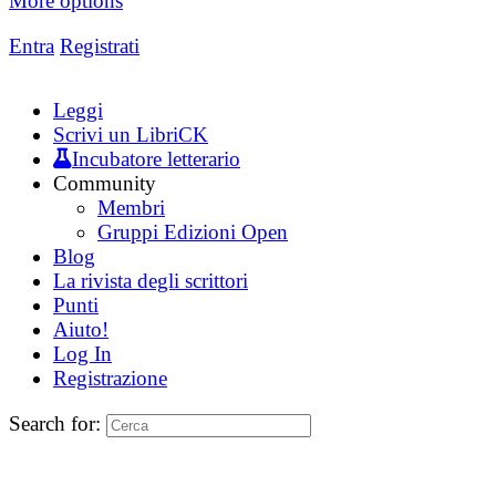
More options
Entra
Registrati
Leggi
Scrivi un LibriCK
Incubatore letterario
Community
Membri
Gruppi Edizioni Open
Blog
La rivista degli scrittori
Punti
Aiuto!
Log In
Registrazione
Search for: