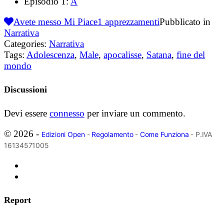
Episodio 1:
A
Avete messo Mi Piace
1
apprezzamenti
Pubblicato in
Narrativa
Categories:
Narrativa
Tags:
Adolescenza
,
Male
,
apocalisse
,
Satana
,
fine del
mondo
Discussioni
Devi essere
connesso
per inviare un commento.
© 2026 -
Edizioni Open
-
Regolamento
-
Come Funziona
- P.IVA
16134571005
Report