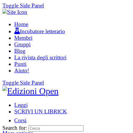
Toggle Side Panel
Home
Incubatore letterario
Membri
Gruppi
Blog
La rivista degli scrittori
Punti
Aiuto!
Toggle Side Panel
Leggi
SCRIVI UN LIBRICK
Corsi
Search for: