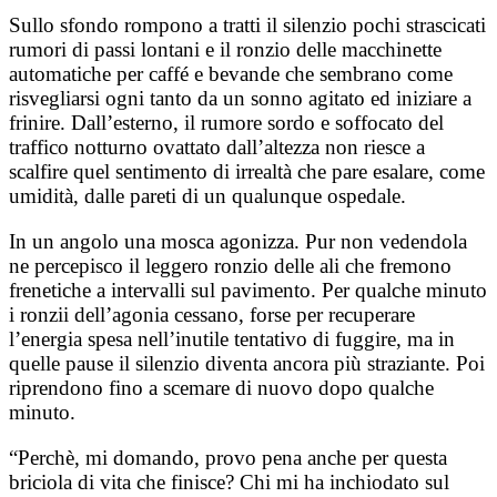
Sullo sfondo rompono a tratti il silenzio pochi strascicati
rumori di passi lontani e il ronzio delle macchinette
automatiche per caffé e bevande che sembrano come
risvegliarsi ogni tanto da un sonno agitato ed iniziare a
frinire. Dall’esterno, il rumore sordo e soffocato del
traffico notturno ovattato dall’altezza non riesce a
scalfire quel sentimento di irrealtà che pare esalare, come
umidità, dalle pareti di un qualunque ospedale.
In un angolo una mosca agonizza. Pur non vedendola
ne percepisco il leggero ronzio delle ali che fremono
frenetiche a intervalli sul pavimento. Per qualche minuto
i ronzii dell’agonia cessano, forse per recuperare
l’energia spesa nell’inutile tentativo di fuggire, ma in
quelle pause il silenzio diventa ancora più straziante. Poi
riprendono fino a scemare di nuovo dopo qualche
minuto.
“Perchè, mi domando, provo pena anche per questa
briciola di vita che finisce? Chi mi ha inchiodato sul