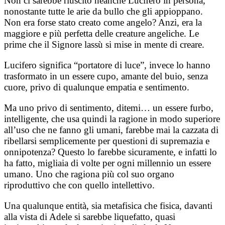
Non ci sarebbe riuscito neanche Lucifero in persona,
nonostante tutte le arie da bullo che gli appioppano.
Non era forse stato creato come angelo? Anzi, era la
maggiore e più perfetta delle creature angeliche. Le
prime che il Signore lassù si mise in mente di creare.
Lucifero significa “portatore di luce”, invece lo hanno
trasformato in un essere cupo, amante del buio, senza
cuore, privo di qualunque empatia e sentimento.
Ma uno privo di sentimento, ditemi… un essere furbo,
intelligente, che usa quindi la ragione in modo superiore
all’uso che ne fanno gli umani, farebbe mai la cazzata di
ribellarsi semplicemente per questioni di supremazia e
onnipotenza? Questo lo farebbe sicuramente, e infatti lo
ha fatto, migliaia di volte per ogni millennio un essere
umano. Uno che ragiona più col suo organo
riproduttivo che con quello intellettivo.
Una qualunque entità, sia metafisica che fisica, davanti
alla vista di Adele si sarebbe liquefatto, quasi