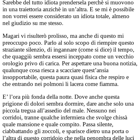
Sarebbe del tutto idiota prendersela perchè si muovono
in una traiettoria anzichè in un’altra. E se mi è possibile
non vorrei essere considerato un idiota totale, almeno
nel giudizio su me stesso.
Magari vi risulterò prolisso, ma anche di questo mi
preoccupo poco. Parlo al solo scopo di riempire questo
straziante silenzio, di ingannare (come si dice) il tempo,
che quaggiù sembra essersi inceppato come un vecchio
orologio privo di carica. Per aspettare una buona notizia,
qualunque cosa riesca a scacciare quest’ansia
insopportabile, questa paura quasi fisica che respiro e
che entrando nei polmoni li lacera come fiamma.
E’ l’ora più fonda della notte. Dove anche questa
prigione di dolori sembra dormire, dare anche solo una
piccola tregua all’assedio del male. Nessuno nei
corridoi, tranne qualche infermiera che svolge chissà
quale mansione e quale compito. Passa silente,
ciabbattando gli zoccoli, e sparisce dietro una porta o
l’altra di questo corridoio che nella penombra delle luci