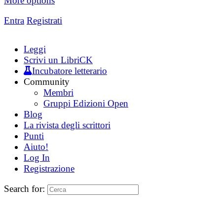
More options
Entra
Registrati
Leggi
Scrivi un LibriCK
Incubatore letterario
Community
Membri
Gruppi Edizioni Open
Blog
La rivista degli scrittori
Punti
Aiuto!
Log In
Registrazione
Search for: