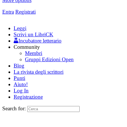
More options
Entra
Registrati
Leggi
Scrivi un LibriCK
Incubatore letterario
Community
Membri
Gruppi Edizioni Open
Blog
La rivista degli scrittori
Punti
Aiuto!
Log In
Registrazione
Search for: