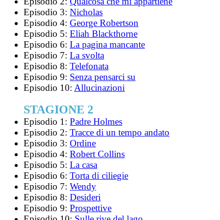
Episodio 2:
Qualcosa che mi appartiene
Episodio 3:
Nicholas
Episodio 4:
George Robertson
Episodio 5:
Eliah Blackthorne
Episodio 6:
La pagina mancante
Episodio 7:
La svolta
Episodio 8:
Telefonata
Episodio 9:
Senza pensarci su
Episodio 10:
Allucinazioni
STAGIONE 2
Episodio 1:
Padre Holmes
Episodio 2:
Tracce di un tempo andato
Episodio 3:
Ordine
Episodio 4:
Robert Collins
Episodio 5:
La casa
Episodio 6:
Torta di ciliegie
Episodio 7:
Wendy
Episodio 8:
Desideri
Episodio 9:
Prospettive
Episodio 10:
Sulle rive del lago