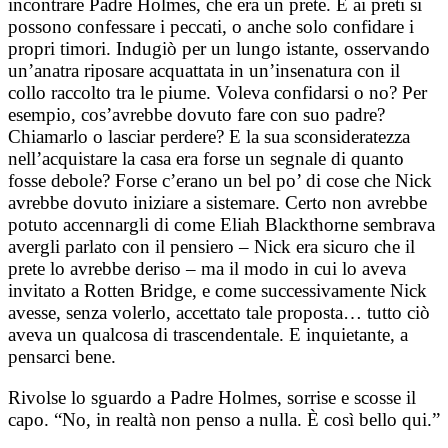
incontrare Padre Holmes, che era un prete. E ai preti si
possono confessare i peccati, o anche solo confidare i
propri timori. Indugiò per un lungo istante, osservando
un’anatra riposare acquattata in un’insenatura con il
collo raccolto tra le piume. Voleva confidarsi o no? Per
esempio, cos’avrebbe dovuto fare con suo padre?
Chiamarlo o lasciar perdere? E la sua sconsideratezza
nell’acquistare la casa era forse un segnale di quanto
fosse debole? Forse c’erano un bel po’ di cose che Nick
avrebbe dovuto iniziare a sistemare. Certo non avrebbe
potuto accennargli di come Eliah Blackthorne sembrava
avergli parlato con il pensiero – Nick era sicuro che il
prete lo avrebbe deriso – ma il modo in cui lo aveva
invitato a Rotten Bridge, e come successivamente Nick
avesse, senza volerlo, accettato tale proposta… tutto ciò
aveva un qualcosa di trascendentale. E inquietante, a
pensarci bene.
Rivolse lo sguardo a Padre Holmes, sorrise e scosse il
capo. “No, in realtà non penso a nulla. È così bello qui.”