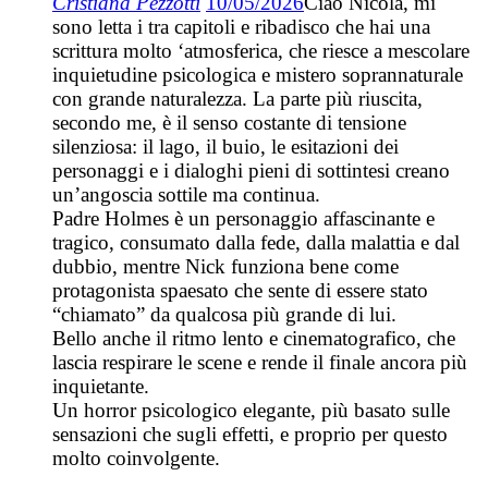
Cristiana Pezzotti
10/05/2026
Ciao Nicola, mi
sono letta i tra capitoli e ribadisco che hai una
scrittura molto ‘atmosferica, che riesce a mescolare
inquietudine psicologica e mistero soprannaturale
con grande naturalezza. La parte più riuscita,
secondo me, è il senso costante di tensione
silenziosa: il lago, il buio, le esitazioni dei
personaggi e i dialoghi pieni di sottintesi creano
un’angoscia sottile ma continua.
Padre Holmes è un personaggio affascinante e
tragico, consumato dalla fede, dalla malattia e dal
dubbio, mentre Nick funziona bene come
protagonista spaesato che sente di essere stato
“chiamato” da qualcosa più grande di lui.
Bello anche il ritmo lento e cinematografico, che
lascia respirare le scene e rende il finale ancora più
inquietante.
Un horror psicologico elegante, più basato sulle
sensazioni che sugli effetti, e proprio per questo
molto coinvolgente.