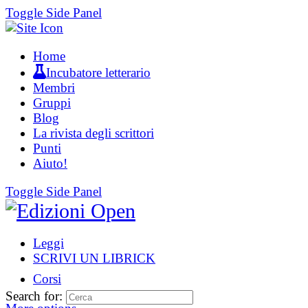
Toggle Side Panel
Home
Incubatore letterario
Membri
Gruppi
Blog
La rivista degli scrittori
Punti
Aiuto!
Toggle Side Panel
Leggi
SCRIVI UN LIBRICK
Corsi
Search for: