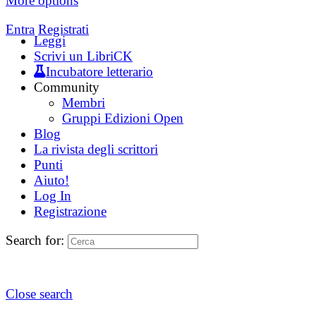
More options
Entra
Registrati
Leggi
Scrivi un LibriCK
Incubatore letterario
Community
Membri
Gruppi Edizioni Open
Blog
La rivista degli scrittori
Punti
Aiuto!
Log In
Registrazione
Search for:
Close search