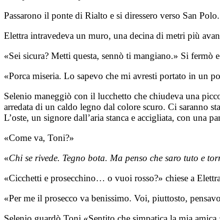
Passarono il ponte di Rialto e si diressero verso San Polo.
Elettra intravedeva un muro, una decina di metri più avant
«Sei sicura? Metti questa, sennò ti mangiano.» Si fermò e 
«Porca miseria. Lo sapevo che mi avresti portato in un po
Selenio maneggiò con il lucchetto che chiudeva una piccola 
arredata di un caldo legno dal colore scuro. Ci saranno sta
L’oste, un signore dall’aria stanca e accigliata, con una pa
«Come va, Toni?»
«
Chi se rivede. Tegno bota. Ma penso che saro tuto e torn
«Cicchetti e prosecchino… o vuoi rosso?» chiese a Elettra
«Per me il prosecco va benissimo. Voi, piuttosto, pensavo
Selenio guardò Toni «Sentito che simpatica la mia amica