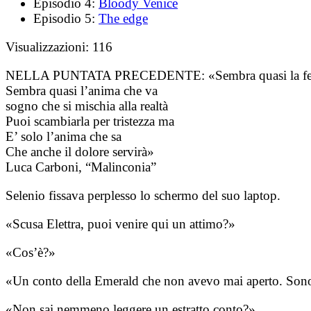
Episodio 4:
Bloody Venice
Episodio 5:
The edge
Visualizzazioni:
116
NELLA PUNTATA PRECEDENTE:
«Sembra quasi la fe
Sembra quasi l’anima che va
sogno che si mischia alla realtà
Puoi scambiarla per tristezza ma
E’ solo l’anima che sa
Che anche il dolore servirà»
Luca Carboni, “Malinconia”
Selenio fissava perplesso lo schermo del suo laptop.
«Scusa Elettra, puoi venire qui un attimo?»
«Cos’è?»
«Un conto della Emerald che non avevo mai aperto. Sono 
«Non sai nemmeno leggere un estratto conto?»