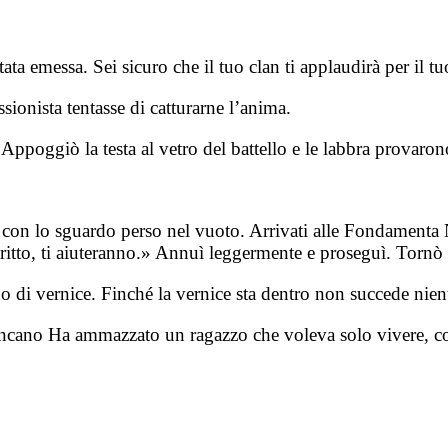
tata emessa. Sei sicuro che il tuo clan ti applaudirà per il 
sionista tentasse di catturarne l’anima.
Appoggiò la testa al vetro del battello e le labbra provaro
te, con lo sguardo perso nel vuoto. Arrivati alle Fondamen
tto, ti aiuteranno.» Annuì leggermente e proseguì. Tornò da
no di vernice. Finché la vernice sta dentro non succede nien
mancano Ha ammazzato un ragazzo che voleva solo vivere, co