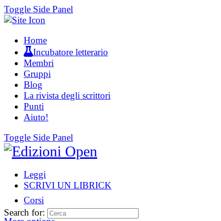
Toggle Side Panel
Home
Incubatore letterario
Membri
Gruppi
Blog
La rivista degli scrittori
Punti
Aiuto!
Toggle Side Panel
Leggi
SCRIVI UN LIBRICK
Corsi
Search for: