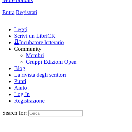
More options
Entra
Registrati
Leggi
Scrivi un LibriCK
Incubatore letterario
Community
Membri
Gruppi Edizioni Open
Blog
La rivista degli scrittori
Punti
Aiuto!
Log In
Registrazione
Search for: