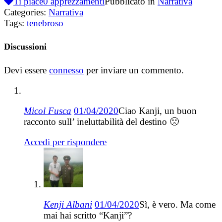
Ti piace
0
apprezzamenti
Pubblicato in
Narrativa
Categories:
Narrativa
Tags:
tenebroso
Discussioni
Devi essere
connesso
per inviare un commento.
Micol Fusca
01/04/2020
Ciao Kanji, un buon
racconto sull’ ineluttabilità del destino 🙁
Accedi per rispondere
Kenji Albani
01/04/2020
Sì, è vero. Ma come
mai hai scritto “Kanji”?