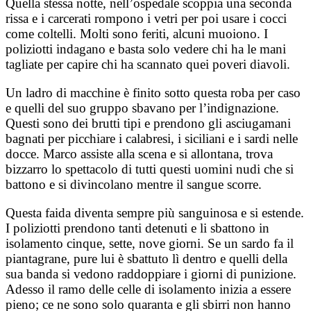
Quella stessa notte, nell’ospedale scoppia una seconda
rissa e i carcerati rompono i vetri per poi usare i cocci
come coltelli. Molti sono feriti, alcuni muoiono. I
poliziotti indagano e basta solo vedere chi ha le mani
tagliate per capire chi ha scannato quei poveri diavoli.
Un ladro di macchine è finito sotto questa roba per caso
e quelli del suo gruppo sbavano per l’indignazione.
Questi sono dei brutti tipi e prendono gli asciugamani
bagnati per picchiare i calabresi, i siciliani e i sardi nelle
docce. Marco assiste alla scena e si allontana, trova
bizzarro lo spettacolo di tutti questi uomini nudi che si
battono e si divincolano mentre il sangue scorre.
Questa faida diventa sempre più sanguinosa e si estende.
I poliziotti prendono tanti detenuti e li sbattono in
isolamento cinque, sette, nove giorni. Se un sardo fa il
piantagrane, pure lui è sbattuto lì dentro e quelli della
sua banda si vedono raddoppiare i giorni di punizione.
Adesso il ramo delle celle di isolamento inizia a essere
pieno; ce ne sono solo quaranta e gli sbirri non hanno