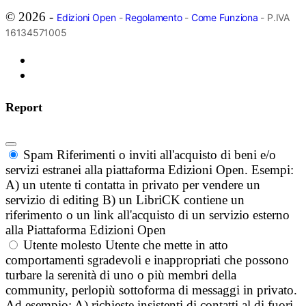
© 2026 -
Edizioni Open
-
Regolamento
-
Come Funziona
- P.IVA
16134571005
Report
Spam
Riferimenti o inviti all'acquisto di beni e/o
servizi estranei alla piattaforma Edizioni Open. Esempi:
A) un utente ti contatta in privato per vendere un
servizio di editing B) un LibriCK contiene un
riferimento o un link all'acquisto di un servizio esterno
alla Piattaforma Edizioni Open
Utente molesto
Utente che mette in atto
comportamenti sgradevoli e inappropriati che possono
turbare la serenità di uno o più membri della
community, perlopiù sottoforma di messaggi in privato.
Ad esempio: A) richieste insistenti di contatti al di fuori