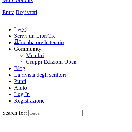
More options
Entra
Registrati
Leggi
Scrivi un LibriCK
Incubatore letterario
Community
Membri
Gruppi Edizioni Open
Blog
La rivista degli scrittori
Punti
Aiuto!
Log In
Registrazione
Search for: