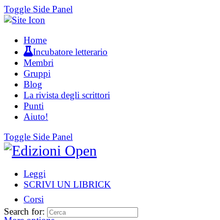
Toggle Side Panel
Home
Incubatore letterario
Membri
Gruppi
Blog
La rivista degli scrittori
Punti
Aiuto!
Toggle Side Panel
Leggi
SCRIVI UN LIBRICK
Corsi
Search for: