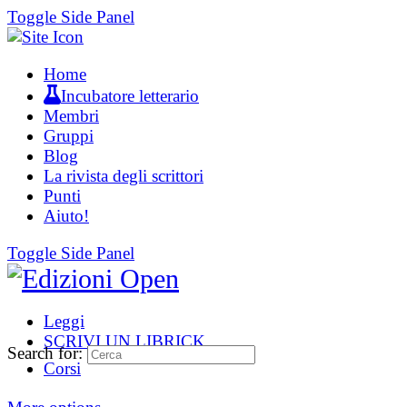
Toggle Side Panel
Home
Incubatore letterario
Membri
Gruppi
Blog
La rivista degli scrittori
Punti
Aiuto!
Toggle Side Panel
Leggi
SCRIVI UN LIBRICK
Search for:
Corsi