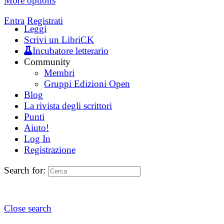
More options
Entra
Registrati
Leggi
Scrivi un LibriCK
Incubatore letterario
Community
Membri
Gruppi Edizioni Open
Blog
La rivista degli scrittori
Punti
Aiuto!
Log In
Registrazione
Search for:
Close search