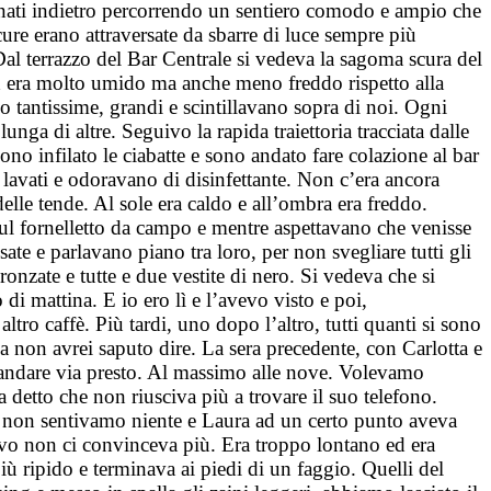
rnati indietro percorrendo un sentiero comodo e ampio che
ure erano attraversate da sbarre di luce sempre più
al terrazzo del Bar Centrale si vedeva la sagoma scura del
 ed era molto umido ma anche meno freddo rispetto alla
no tantissime, grandi e scintillavano sopra di noi. Ogni
nga di altre. Seguivo la rapida traiettoria tracciata dalle
no infilato le ciabatte e sono andato fare colazione al bar
 lavati e odoravano di disinfettante. Non c’era ancora
elle tende. Al sole era caldo e all’ombra era freddo.
ul fornelletto da campo e mentre aspettavano che venisse
osate e parlavano piano tra loro, per non svegliare tutti gli
nzate e tutte e due vestite di nero. Si vedeva che si
i mattina. E io ero lì e l’avevo visto e poi,
ro caffè. Più tardi, uno dopo l’altro, tutti quanti si sono
sa non avrei saputo dire. La sera precedente, con Carlotta e
 andare via presto. Al massimo alle nove. Volevamo
 detto che non riusciva più a trovare il suo telefono.
a non sentivamo niente e Laura ad un certo punto aveva
 Vivo non ci convinceva più. Era troppo lontano ed era
ù ripido e terminava ai piedi di un faggio. Quelli del