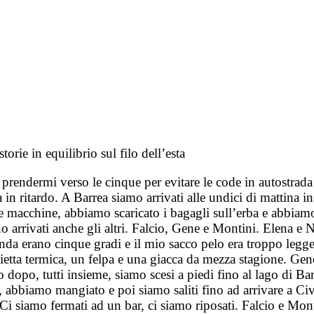
torie in equilibrio sul filo dell’esta
 prendermi verso le cinque per evitare le code in autostrada
Era in ritardo. A Barrea siamo arrivati alle undici di mattin
le macchine, abbiamo scaricato i bagagli sull’erba e abbiam
o arrivati anche gli altri. Falcio, Gene e Montini. Elena e 
tenda erano cinque gradi e il mio sacco pelo era troppo leg
aglietta termica, un felpa e una giacca da mezza stagione. Ge
 dopo, tutti insieme, siamo scesi a piedi fino al lago di Bar
bbiamo mangiato e poi siamo saliti fino ad arrivare a Civit
Ci siamo fermati ad un bar, ci siamo riposati. Falcio e Mont