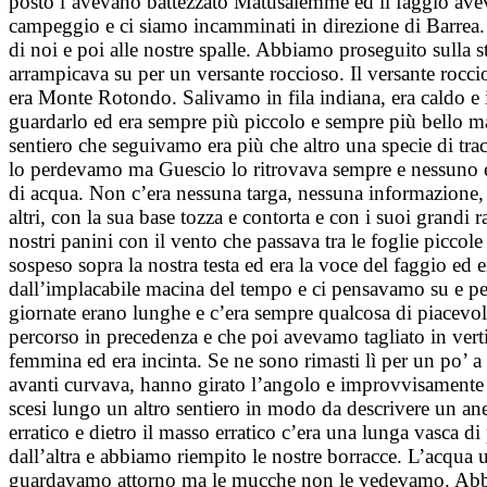
posto l’avevano battezzato Matusalemme ed il faggio aveva 
campeggio e ci siamo incamminati in direzione di Barrea. 
di noi e poi alle nostre spalle. Abbiamo proseguito sulla s
arrampicava su per un versante roccioso. Il versante rocci
era Monte Rotondo. Salivamo in fila indiana, era caldo e il
guardarlo ed era sempre più piccolo e sempre più bello
sentiero che seguivamo era più che altro una specie di tracci
lo perdevamo ma Guescio lo ritrovava sempre e nessuno er
di acqua. Non c’era nessuna targa, nessuna informazione, n
altri, con la sua base tozza e contorta e con i suoi grandi
nostri panini con il vento che passava tra le foglie piccol
sospeso sopra la nostra testa ed era la voce del faggio ed 
dall’implacabile macina del tempo e ci pensavamo su e pen
giornate erano lunghe e c’era sempre qualcosa di piacevole
percorso in precedenza e che poi avevamo tagliato in verti
femmina ed era incinta. Se ne sono rimasti lì per un po’ a 
avanti curvava, hanno girato l’angolo e improvvisamente so
scesi lungo un altro sentiero in modo da descrivere un an
erratico e dietro il masso erratico c’era una lunga vasca d
dall’altra e abbiamo riempito le nostre borracce. L’acqua
guardavamo attorno ma le mucche non le vedevamo. Abbiam