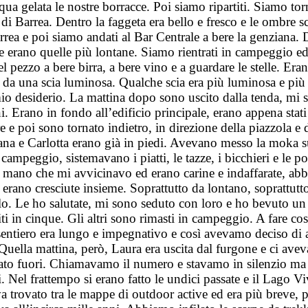
a gelata le nostre borracce. Poi siamo ripartiti. Siamo to
di Barrea. Dentro la faggeta era bello e fresco e le ombre sc
rea e poi siamo andati al Bar Centrale a bere la genziana. D
, che erano quelle più lontane. Siamo rientrati in campeggio
l pezzo a bere birra, a bere vino e a guardare le stelle. Era
o da una scia luminosa. Qualche scia era più luminosa e più lu
io desiderio. La mattina dopo sono uscito dalla tenda, mi so
 Erano in fondo all’edificio principale, erano appena stati
e poi sono tornato indietro, in direzione della piazzola e d
na e Carlotta erano già in piedi. Avevano messo la moka s
 campeggio, sistemavano i piatti, le tazze, i bicchieri e le p
mano che mi avvicinavo ed erano carine e indaffarate, abbro
ano cresciute insieme. Soprattutto da lontano, soprattutto d
. Le ho salutate, mi sono seduto con loro e ho bevuto un alt
iti in cinque. Gli altri sono rimasti in campeggio. A fare co
sentiero era lungo e impegnativo e così avevamo deciso di
uella mattina, però, Laura era uscita dal furgone e ci aveva
ltato fuori. Chiamavamo il numero e stavamo in silenzio m
ti. Nel frattempo si erano fatto le undici passate e il Lago
 trovato tra le mappe di outdoor active ed era più breve, pi