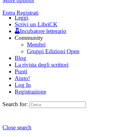
More options
Entra
Registrati
Leggi
Scrivi un LibriCK
Incubatore letterario
Community
Membri
Gruppi Edizioni Open
Blog
La rivista degli scrittori
Punti
Aiuto!
Log In
Registrazione
Search for:
Close search