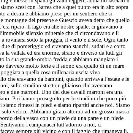
ng e messo in spalla gli zaini leggeri, abbiamo lasciato il
siamo scesi con Barrea che a quel punto era in alto sopra
ato a destra e abbiamo preso per un sentiero che si
o le montagne del presepe e Guescio aveva detto che quello
era riparo. Il lago era alle nostre spalle, ci giravamo a
mmobile silenzio minerale che ci circondavano e il
a rovinarsi sotto la pioggia, il vento e il sole. Ogni tanto
 due di pomeriggio ed eravamo stanchi, sudati e a corto
 la vallata ed era enorme, strano e diverso da tutti gli
 sotto la sua grande ombra fredda e abbiamo mangiato i
vano davvero molto forte e il suono era quello di un mare
ppoggiata a quella cosa millenaria uscita viva
llo che eravamo da bambini, quando arrivava l’estate e le
noi, sullo stradino stretto e ghiaioso che avevamo
 nero e due marroni. Uno dei due cavalli marroni era una
e piano. Poi hanno proseguito per lo stradino che poco più
 siamo rimessi in piedi e siamo ripartiti anche noi. Siamo
ra solo veloce. Abbiamo girato attorno ad un grosso masso
l bordo della vasca con un piede da una parte e un piede
 Sentivamo i campanacci tutt’attorno a noi, ci
ceva sempre più vicino e con il faggio che rimaneva lì,