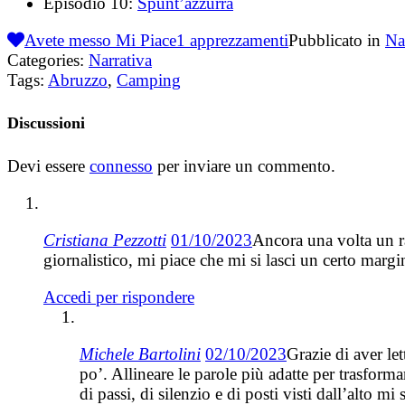
Episodio 10:
Spunt’azzurra
Avete messo Mi Piace
1
apprezzamenti
Pubblicato in
Na
Categories:
Narrativa
Tags:
Abruzzo
,
Camping
Discussioni
Devi essere
connesso
per inviare un commento.
Cristiana Pezzotti
01/10/2023
Ancora una volta un r
giornalistico, mi piace che mi si lasci un certo margi
Accedi per rispondere
Michele Bartolini
02/10/2023
Grazie di aver le
po’. Allineare le parole più adatte per trasform
di passi, di silenzio e di posti visti dall’alto 