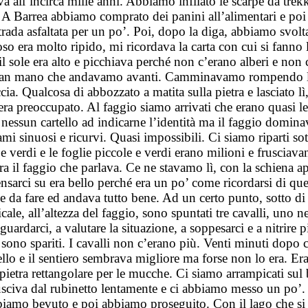
all’incirca mille anni. Abbiamo infilato le scarpe da trekki
A Barrea abbiamo comprato dei panini all’alimentari e poi 
trada asfaltata per un po’. Poi, dopo la diga, abbiamo svolt
oso era molto ripido, mi ricordava la carta con cui si fann
 sole era alto e picchiava perché non c’erano alberi e non c’
 man mano che andavamo avanti. Camminavamo rompendo l’i
a. Qualcosa di abbozzato a matita sulla pietra e lasciato lì, 
a preoccupato. Al faggio siamo arrivati che erano quasi le
essun cartello ad indicarne l’identità ma il faggio dominava
 rami sinuosi e ricurvi. Quasi impossibili. Ci siamo riparti
e e verdi e le foglie piccole e verdi erano milioni e fruscia
era il faggio che parlava. Ce ne stavamo lì, con la schiena a
sarci su era bello perché era un po’ come ricordarsi di que
 da fare ed andava tutto bene. Ad un certo punto, sotto di 
cale, all’altezza del faggio, sono spuntati tre cavalli, uno
guardarci, a valutare la situazione, a soppesarci e a nitrir
no spariti. I cavalli non c’erano più. Venti minuti dopo ci
ello e il sentiero sembrava migliore ma forse non lo era. E
i pietra rettangolare per le mucche. Ci siamo arrampicati su
 usciva dal rubinetto lentamente e ci abbiamo messo un po’.
o bevuto e poi abbiamo proseguito. Con il lago che si fa