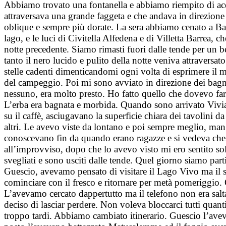
Abbiamo trovato una fontanella e abbiamo riempito di acqu
attraversava una grande faggeta e che andava in direzione 
oblique e sempre più dorate. La sera abbiamo cenato a Bar
lago, e le luci di Civitella Alfedena e di Villetta Barrea
notte precedente. Siamo rimasti fuori dalle tende per un be
tanto il nero lucido e pulito della notte veniva attraversat
stelle cadenti dimenticandomi ogni volta di esprimere il m
del campeggio. Poi mi sono avviato in direzione dei bagni.
nessuno, era molto presto. Ho fatto quello che dovevo fare 
L’erba era bagnata e morbida. Quando sono arrivato Vivia
su il caffè, asciugavano la superficie chiara dei tavolini da
altri. Le avevo viste da lontano e poi sempre meglio, man 
conoscevano fin da quando erano ragazze e si vedeva che er
all’improvviso, dopo che lo avevo visto mi ero sentito solo
svegliati e sono usciti dalle tende. Quel giorno siamo part
Guescio, avevamo pensato di visitare il Lago Vivo ma il 
cominciare con il fresco e ritornare per metà pomeriggio. Q
L’avevamo cercato dappertutto ma il telefono non era sa
deciso di lasciar perdere. Non voleva bloccarci tutti quan
troppo tardi. Abbiamo cambiato itinerario. Guescio l’aveva