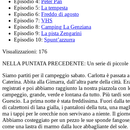
Episodio 4:
Peter Pan
Episodio 5:
La tempesta
Episodio 6:
Freddo di agosto
Episodio 7:
VHS
Episodio 8:
Camping La Genziana
Episodio 9:
La pista Zengarini
Episodio 10:
Spunt’azzurra
Visualizzazioni:
176
NELLA PUNTATA PRECEDENTE:
Un serie di piccole s
Siamo partiti per il campeggio sabato. Carlotta è passata a
Caterina. Abita alla Gimarra, dall’altra parte della città. 
registrati e poi abbiamo raggiunto la nostra piazzola con 
campeggio, grande, verde e lontana da tutto. Più tardi son
Guescio. La prima notte è stata freddissima. Fuori dalla 
di calzettoni di lana gialla, i pantaloni della tuta, una m
ma i tappi per le orecchie non servivano a niente. Il giorno
Abbiamo costeggiato per un pezzo le sue sponde fangose, a
come una lastra di marmo dalla luce abbagliante del sole. 