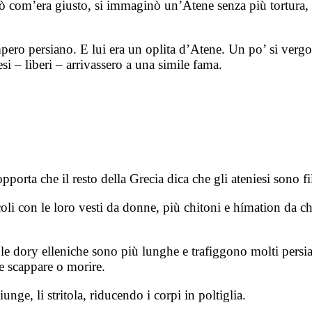
urò com’era giusto, si immaginò un’Atene senza più tortura,
pero persiano. E lui era un oplita d’Atene. Un po’ si verg
esi – liberi – arrivassero a una simile fama.
porta che il resto della Grecia dica che gli ateniesi sono f
oli con le loro vesti da donne, più chitoni e hímation da ch
le dory elleniche sono più lunghe e trafiggono molti persia
e scappare o morire.
nge, li stritola, riducendo i corpi in poltiglia.