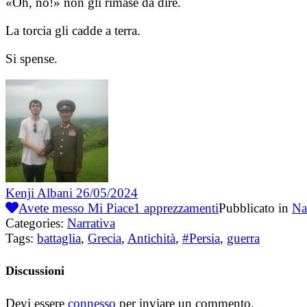
«Oh, no!» non gli rimase da dire.
La torcia gli cadde a terra.
Si spense.
Kenji Albani
26/05/2024
Avete messo Mi Piace
1
apprezzamenti
Pubblicato in
Na
Categories:
Narrativa
Tags:
battaglia
,
Grecia
,
Antichità
,
#Persia
,
guerra
Discussioni
Devi essere
connesso
per inviare un commento.