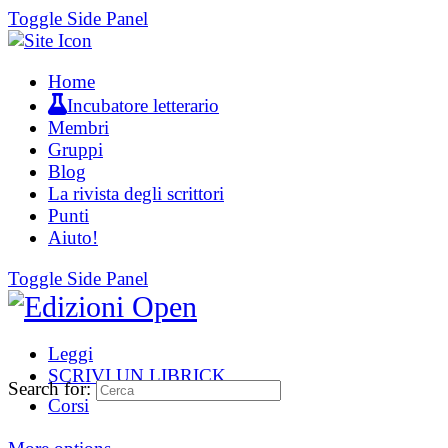
Toggle Side Panel
Home
Incubatore letterario
Membri
Gruppi
Blog
La rivista degli scrittori
Punti
Aiuto!
Toggle Side Panel
Leggi
SCRIVI UN LIBRICK
Search for:
Corsi