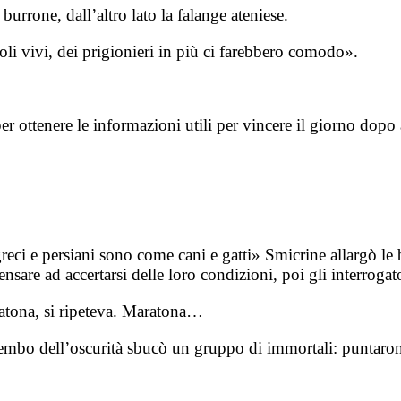
burrone, dall’altro lato la falange ateniese.
oli vivi, dei prigionieri in più ci farebbero comodo».
 per ottenere le informazioni utili per vincere il giorno do
e persiani sono come cani e gatti» Smicrine allargò le brac
ensare ad accertarsi delle loro condizioni, poi gli interrogat
ratona, si ripeteva. Maratona…
grembo dell’oscurità sbucò un gruppo di immortali: puntaron