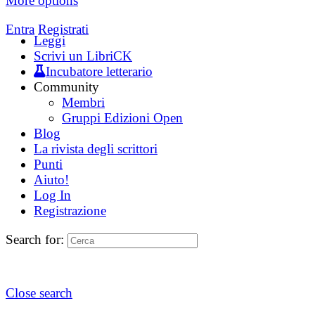
More options
Entra
Registrati
Leggi
Scrivi un LibriCK
Incubatore letterario
Community
Membri
Gruppi Edizioni Open
Blog
La rivista degli scrittori
Punti
Aiuto!
Log In
Registrazione
Search for:
Close search