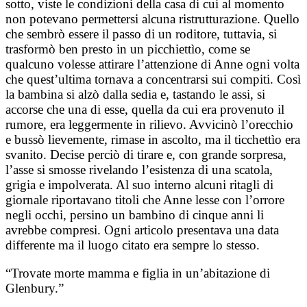
sotto, viste le condizioni della casa di cui al momento
non potevano permettersi alcuna ristrutturazione. Quello
che sembrò essere il passo di un roditore, tuttavia, si
trasformò ben presto in un picchiettìo, come se
qualcuno volesse attirare l’attenzione di Anne ogni volta
che quest’ultima tornava a concentrarsi sui compiti. Così
la bambina si alzò dalla sedia e, tastando le assi, si
accorse che una di esse, quella da cui era provenuto il
rumore, era leggermente in rilievo. Avvicinò l’orecchio
e bussò lievemente, rimase in ascolto, ma il ticchettìo era
svanito. Decise perciò di tirare e, con grande sorpresa,
l’asse si smosse rivelando l’esistenza di una scatola,
grigia e impolverata. Al suo interno alcuni ritagli di
giornale riportavano titoli che Anne lesse con l’orrore
negli occhi, persino un bambino di cinque anni li
avrebbe compresi. Ogni articolo presentava una data
differente ma il luogo citato era sempre lo stesso.
“Trovate morte mamma e figlia in un’abitazione di
Glenbury.”