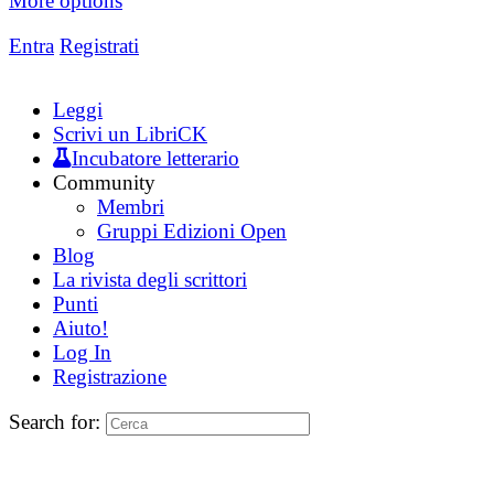
More options
Entra
Registrati
Leggi
Scrivi un LibriCK
Incubatore letterario
Community
Membri
Gruppi Edizioni Open
Blog
La rivista degli scrittori
Punti
Aiuto!
Log In
Registrazione
Search for: