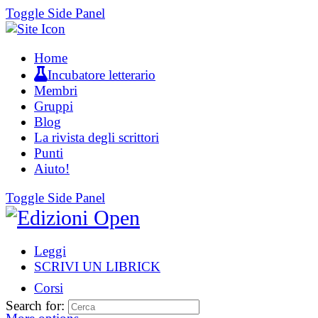
Toggle Side Panel
Home
Incubatore letterario
Membri
Gruppi
Blog
La rivista degli scrittori
Punti
Aiuto!
Toggle Side Panel
Leggi
SCRIVI UN LIBRICK
Corsi
Search for: