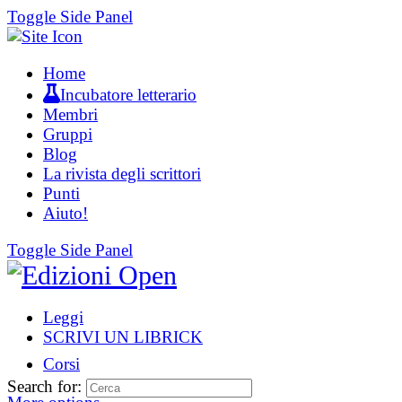
Toggle Side Panel
Home
Incubatore letterario
Membri
Gruppi
Blog
La rivista degli scrittori
Punti
Aiuto!
Toggle Side Panel
Leggi
SCRIVI UN LIBRICK
Corsi
Search for: