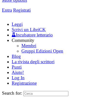
More options
Entra
Registrati
Leggi
Scrivi un LibriCK
Incubatore letterario
Community
Membri
Gruppi Edizioni Open
Blog
La rivista degli scrittori
Punti
Aiuto!
Log In
Registrazione
Search for: