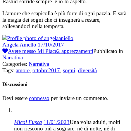
Rashid sorride sempre e io lo aspetto.
L’amore che scapicolla è più forte di ogni pazzia. E sarà
la magia dei sogni che ci insegnerà a restare,
sollevandoci nella tempesta.
Angela Aniello
17/10/2017
Avete messo Mi Piace
2
apprezzamenti
Pubblicato in
Narrativa
Categories:
Narrativa
Tags:
amore
,
ottobre2017
,
sogni
,
diversità
Discussioni
Devi essere
connesso
per inviare un commento.
Micol Fusca
11/01/2023
Una volta adulti, molti
non riescono più a sognare: né di notte, né di