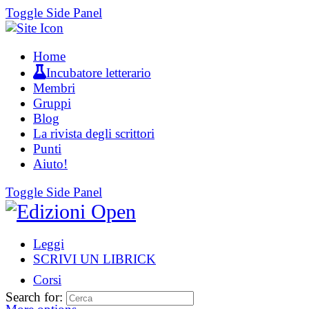
Toggle Side Panel
Home
Incubatore letterario
Membri
Gruppi
Blog
La rivista degli scrittori
Punti
Aiuto!
Toggle Side Panel
Leggi
SCRIVI UN LIBRICK
Corsi
Search for: