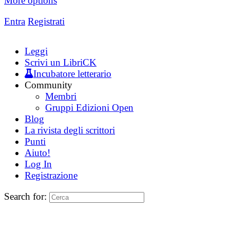
More options
Entra
Registrati
Leggi
Scrivi un LibriCK
Incubatore letterario
Community
Membri
Gruppi Edizioni Open
Blog
La rivista degli scrittori
Punti
Aiuto!
Log In
Registrazione
Search for: