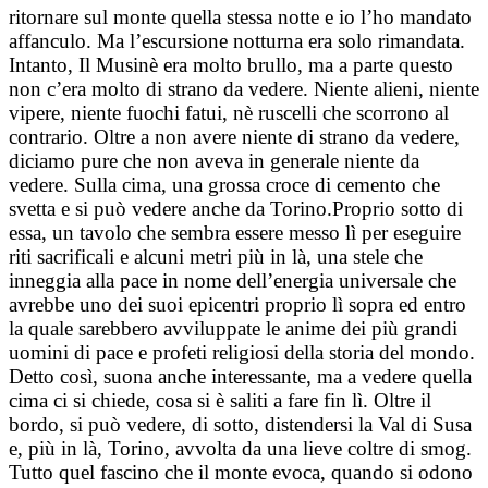
ritornare sul monte quella stessa notte e io l’ho mandato
affanculo. Ma l’escursione notturna era solo rimandata.
Intanto, Il Musinè era molto brullo, ma a parte questo
non c’era molto di strano da vedere. Niente alieni, niente
vipere, niente fuochi fatui, nè ruscelli che scorrono al
contrario. Oltre a non avere niente di strano da vedere,
diciamo pure che non aveva in generale niente da
vedere. Sulla cima, una grossa croce di cemento che
svetta e si può vedere anche da Torino.Proprio sotto di
essa, un tavolo che sembra essere messo lì per eseguire
riti sacrificali e alcuni metri più in là, una stele che
inneggia alla pace in nome dell’energia universale che
avrebbe uno dei suoi epicentri proprio lì sopra ed entro
la quale sarebbero avviluppate le anime dei più grandi
uomini di pace e profeti religiosi della storia del mondo.
Detto così, suona anche interessante, ma a vedere quella
cima ci si chiede, cosa si è saliti a fare fin lì. Oltre il
bordo, si può vedere, di sotto, distendersi la Val di Susa
e, più in là, Torino, avvolta da una lieve coltre di smog.
Tutto quel fascino che il monte evoca, quando si odono