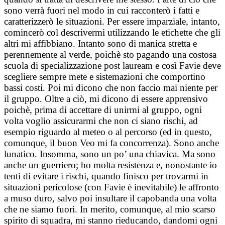
sono verrà fuori nel modo in cui racconterò i fatti e
caratterizzerò le situazioni. Per essere imparziale, intanto,
comincerò col descrivermi utilizzando le etichette che gli
altri mi affibbiano. Intanto sono di manica stretta e
perennemente al verde, poichè sto pagando una costosa
scuola di specializzazione post lauream e così Favie deve
scegliere sempre mete e sistemazioni che comportino
bassi costi. Poi mi dicono che non faccio mai niente per
il gruppo. Oltre a ciò, mi dicono di essere apprensivo
poichè, prima di accettare di unirmi al gruppo, ogni
volta voglio assicurarmi che non ci siano rischi, ad
esempio riguardo al meteo o al percorso (ed in questo,
comunque, il buon Veo mi fa concorrenza). Sono anche
lunatico. Insomma, sono un po’ una chiavica. Ma sono
anche un guerriero; ho molta resistenza e, nonostante io
tenti di evitare i rischi, quando finisco per trovarmi in
situazioni pericolose (con Favie è inevitabile) le affronto
a muso duro, salvo poi insultare il capobanda una volta
che ne siamo fuori. In merito, comunque, al mio scarso
spirito di squadra, mi stanno rieducando, dandomi ogni