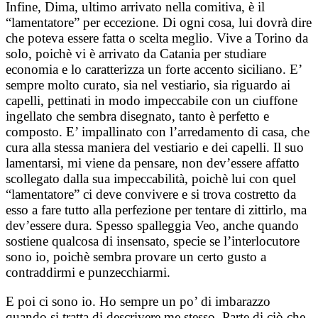
Infine, Dima, ultimo arrivato nella comitiva, è il
“lamentatore” per eccezione. Di ogni cosa, lui dovrà dire
che poteva essere fatta o scelta meglio. Vive a Torino da
solo, poichè vi è arrivato da Catania per studiare
economia e lo caratterizza un forte accento siciliano. E’
sempre molto curato, sia nel vestiario, sia riguardo ai
capelli, pettinati in modo impeccabile con un ciuffone
ingellato che sembra disegnato, tanto è perfetto e
composto. E’ impallinato con l’arredamento di casa, che
cura alla stessa maniera del vestiario e dei capelli. Il suo
lamentarsi, mi viene da pensare, non dev’essere affatto
scollegato dalla sua impeccabilità, poichè lui con quel
“lamentatore” ci deve convivere e si trova costretto da
esso a fare tutto alla perfezione per tentare di zittirlo, ma
dev’essere dura. Spesso spalleggia Veo, anche quando
sostiene qualcosa di insensato, specie se l’interlocutore
sono io, poichè sembra provare un certo gusto a
contraddirmi e punzecchiarmi.
E poi ci sono io. Ho sempre un po’ di imbarazzo
quando si tratta di descrivere me stesso. Parte di ciò che