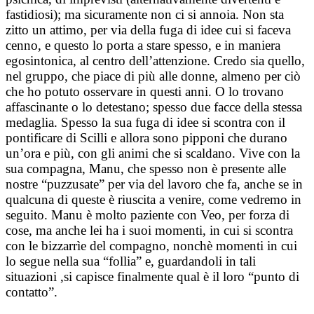
fastidiosi); ma sicuramente non ci si annoia. Non sta
zitto un attimo, per via della fuga di idee cui si faceva
cenno, e questo lo porta a stare spesso, e in maniera
egosintonica, al centro dell’attenzione. Credo sia quello,
nel gruppo, che piace di più alle donne, almeno per ciò
che ho potuto osservare in questi anni. O lo trovano
affascinante o lo detestano; spesso due facce della stessa
medaglia. Spesso la sua fuga di idee si scontra con il
pontificare di Scilli e allora sono pipponi che durano
un’ora e più, con gli animi che si scaldano. Vive con la
sua compagna, Manu, che spesso non è presente alle
nostre “puzzusate” per via del lavoro che fa, anche se in
qualcuna di queste è riuscita a venire, come vedremo in
seguito. Manu è molto paziente con Veo, per forza di
cose, ma anche lei ha i suoi momenti, in cui si scontra
con le bizzarrìe del compagno, nonchè momenti in cui
lo segue nella sua “follia” e, guardandoli in tali
situazioni ,si capisce finalmente qual è il loro “punto di
contatto”.