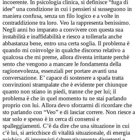
incoerente. In psicologia clinica, si definisce “fuga di
idee” una condizione in cui i pensieri si susseguono in
maniera confusa, senza un filo logico e a volte in
contraddizione tra loro. Veo la rappresenta benissimo.
Negli anni ho imparato a convivere con questa sua
instabilità e inaffidabilità e riesco a tollerarla anche
abbastanza bene, entro una certa soglia. Il problema è
quando mi coinvolge in qualche discorso relativo a
qualcosa che mi preme, allora diventa irritante perchè
sento che vengono a mancare le fondamenta della
ragionevolezza, essenziali per portare avanti una
conversazione. E’ capace di sostenere a spada tratta
convinzioni strampalate che è evidente per chiunque
quanto non stiano in piedi, tranne che per lui; il
problema è che in quel momento tu ne stai parlando
proprio con lui. Allora devo sforzarmi di ricordare che
sto parlando con “Veo” e di lasciar correre. Non riesce a
star solo e spesso è in cerca di consensi e
spalleggiamenti. C’è da dire che una situazione in cui
c’è lui, si arricchisce di vitalità situazionale, di energia
psichica, di imprevisti (alternativamente divertenti e