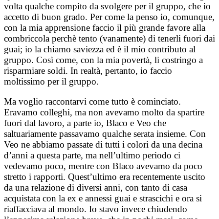
volta qualche compito da svolgere per il gruppo, che io
accetto di buon grado. Per come la penso io, comunque,
con la mia apprensione faccio il più grande favore alla
combriccola perchè tento (vanamente) di tenerli fuori dai
guai; io la chiamo saviezza ed è il mio contributo al
gruppo. Così come, con la mia povertà, li costringo a
risparmiare soldi. In realtà, pertanto, io faccio
moltissimo per il gruppo.
Ma voglio raccontarvi come tutto è cominciato.
Eravamo colleghi, ma non avevamo molto da spartire
fuori dal lavoro, a parte io, Blaco e Veo che
saltuariamente passavamo qualche serata insieme. Con
Veo ne abbiamo passate di tutti i colori da una decina
d’anni a questa parte, ma nell’ultimo periodo ci
vedevamo poco, mentre con Blaco avevamo da poco
stretto i rapporti. Quest’ultimo era recentemente uscito
da una relazione di diversi anni, con tanto di casa
acquistata con la ex e annessi guai e strascichi e ora si
riaffacciava al mondo. Io stavo invece chiudendo