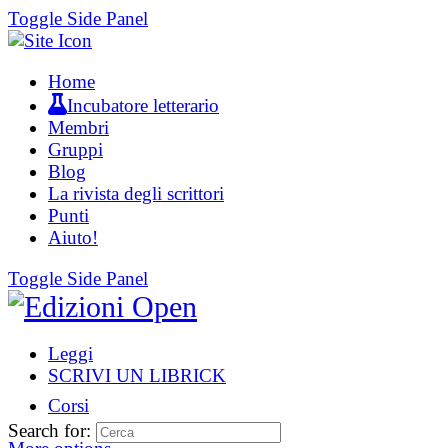
Toggle Side Panel
Home
Incubatore letterario
Membri
Gruppi
Blog
La rivista degli scrittori
Punti
Aiuto!
Toggle Side Panel
Leggi
SCRIVI UN LIBRICK
Corsi
Search for: