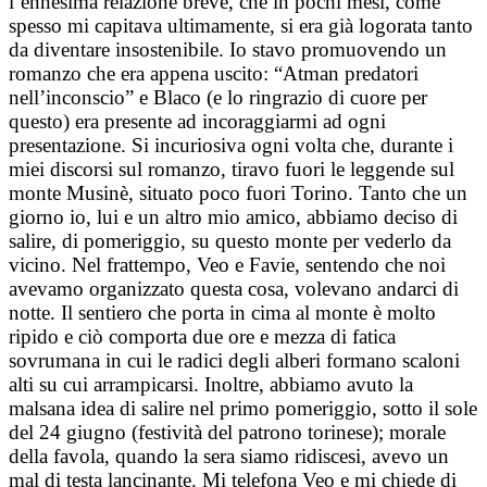
l’ennesima relazione breve, che in pochi mesi, come
spesso mi capitava ultimamente, si era già logorata tanto
da diventare insostenibile. Io stavo promuovendo un
romanzo che era appena uscito: “Atman predatori
nell’inconscio” e Blaco (e lo ringrazio di cuore per
questo) era presente ad incoraggiarmi ad ogni
presentazione. Si incuriosiva ogni volta che, durante i
miei discorsi sul romanzo, tiravo fuori le leggende sul
monte Musinè, situato poco fuori Torino. Tanto che un
giorno io, lui e un altro mio amico, abbiamo deciso di
salire, di pomeriggio, su questo monte per vederlo da
vicino. Nel frattempo, Veo e Favie, sentendo che noi
avevamo organizzato questa cosa, volevano andarci di
notte. Il sentiero che porta in cima al monte è molto
ripido e ciò comporta due ore e mezza di fatica
sovrumana in cui le radici degli alberi formano scaloni
alti su cui arrampicarsi. Inoltre, abbiamo avuto la
malsana idea di salire nel primo pomeriggio, sotto il sole
del 24 giugno (festività del patrono torinese); morale
della favola, quando la sera siamo ridiscesi, avevo un
mal di testa lancinante. Mi telefona Veo e mi chiede di