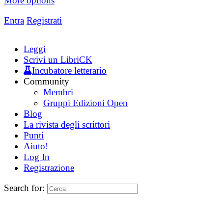
More options
Entra
Registrati
Leggi
Scrivi un LibriCK
Incubatore letterario
Community
Membri
Gruppi Edizioni Open
Blog
La rivista degli scrittori
Punti
Aiuto!
Log In
Registrazione
Search for: