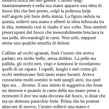
rendeva unica nel suo genere. Callisto reagì
istantaneamente e nella sua mano apparve una sfera di
fuoco blu che ben presto, colpì la poltrona beije
nell’angolo più buio della stanza. La figura seduta su
questa, sollevò una mano e afferrò la sfera infuocata tra
le dita, mettendo così in risalto il suo volto. Non sembrò
preoccuparsi del fuoco che inesorabilmente bruciava la
sua pelle, divorandogli le carni. Non urlò, neppure
emise una qualche smorfia di dolore.
Callisto ad occhi sgranati, fissò l’uomo che aveva
parlato; era molto bello, senza dubbio. La pelle era
pallida, gli occhi neri, vispi e luminosi le ricordarono
quelli di un rapace. I capelli, lunghi e neri come gli
occhi sembravano finti tanto erano lucenti. Aveva
conosciuto molti uomini in tutti quegli anni, ma quel
tipo era… diverso. Il suo istinto le suggeriva che fosse
un demone e quando la carne della sua mano prese a
ricrescere lì dov’era stata divorata dal fuoco, si disse che
era un demone parecchio forte. Prima che lei potesse
attaccare di nuovo, l’uomo sollevò una mano e