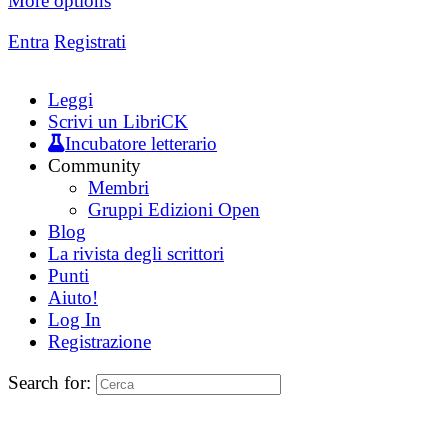
More options
Entra
Registrati
Leggi
Scrivi un LibriCK
Incubatore letterario
Community
Membri
Gruppi Edizioni Open
Blog
La rivista degli scrittori
Punti
Aiuto!
Log In
Registrazione
Search for: