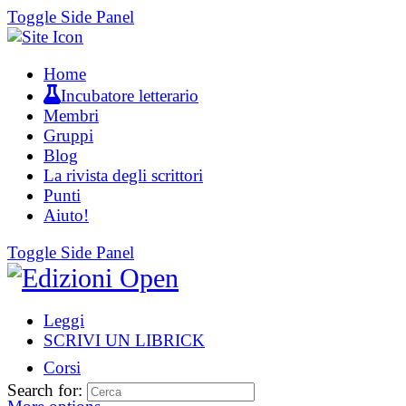
Toggle Side Panel
Home
Incubatore letterario
Membri
Gruppi
Blog
La rivista degli scrittori
Punti
Aiuto!
Toggle Side Panel
Leggi
SCRIVI UN LIBRICK
Corsi
Search for: