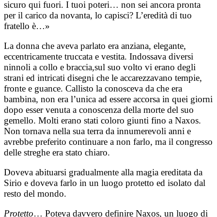
sicuro qui fuori. I tuoi poteri… non sei ancora pronta
per il carico da novanta, lo capisci? L’eredità di tuo
fratello è…»
La donna che aveva parlato era anziana, elegante,
eccentricamente truccata e vestita. Indossava diversi
ninnoli a collo e braccia,sul suo volto vi erano degli
strani ed intricati disegni che le accarezzavano tempie,
fronte e guance. Callisto la conosceva da che era
bambina, non era l’unica ad essere accorsa in quei giorni
dopo esser venuta a conoscenza della morte del suo
gemello. Molti erano stati coloro giunti fino a Naxos.
Non tornava nella sua terra da innumerevoli anni e
avrebbe preferito continuare a non farlo, ma il congresso
delle streghe era stato chiaro.
Doveva abituarsi gradualmente alla magia ereditata da
Sirio e doveva farlo in un luogo protetto ed isolato dal
resto del mondo.
Protetto
… Poteva davvero definire Naxos, un luogo di