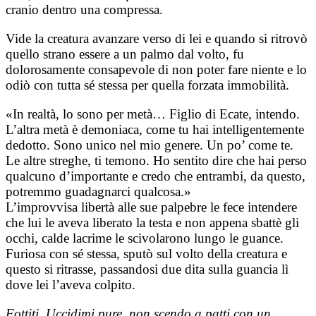
cranio dentro una compressa.
Vide la creatura avanzare verso di lei e quando si ritrovò
quello strano essere a un palmo dal volto, fu
dolorosamente consapevole di non poter fare niente e lo
odiò con tutta sé stessa per quella forzata immobilità.
«In realtà, lo sono per metà… Figlio di Ecate, intendo.
L’altra metà è demoniaca, come tu hai intelligentemente
dedotto. Sono unico nel mio genere. Un po’ come te.
Le altre streghe, ti temono. Ho sentito dire che hai perso
qualcuno d’importante e credo che entrambi, da questo,
potremmo guadagnarci qualcosa.»
L’improvvisa libertà alle sue palpebre le fece intendere
che lui le aveva liberato la testa e non appena sbattè gli
occhi, calde lacrime le scivolarono lungo le guance.
Furiosa con sé stessa, sputò sul volto della creatura e
questo si ritrasse, passandosi due dita sulla guancia lì
dove lei l’aveva colpito.
Fottiti. Uccidimi pure, non scendo a patti con un