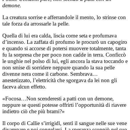
demone.
La creatura sorrise e afferrandole il mento, lo strinse con
tale forza da arrossarle la pelle.
Quella di lui era calda, liscia come seta e profumava
d’incenso. La zaffata di profumo le procurò un capogiro
e quando si accorse di potersi muovere totalmente, tanta
fu la sorpresa che per poco non cadde in terra. Conficcò
le unghie nel polso di lui, egli ancora la stava toccando e
non smise di sorridere neppure quando la sua pelle
divenne nera come il carbone. Sembrava…
anestetizzato, l’elettricità che sgorgava da lei non gli
faceva alcun effetto.
«Focosa…Non scenderesti a patti con un demone,
neppure se questi potesse offrirti l’opportunità di riavere
indietro ciò che più brami?»
Il corpo di Callie s’irrigidì, sentì il sangue nelle sue vene
divampare e poi congelarsi. La speranza scoppiò nel suo