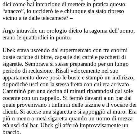
dici come hai intenzione di mettere in pratica questo
“attacco”, io ucciderò te e chiunque sia stato ripreso
vicino a te dalle telecamere? –
Argo intravide un orologio dietro la sagoma dell’uomo,
erano le quattordici in punto.
Ubek stava uscendo dal supermercato con tre enormi
buste cariche di birre, capsule del caffè e pacchetti di
sigarette. Sembrava si stesse preparando per un lungo
periodo di reclusione. Risalì velocemente nel suo
appartamento dove posò le buste e stampò un indirizzo,
dopodiché uscì con la stessa fretta con cui era arrivato.
Camminò per una decina di minuti riparandosi dal sole
cocente con un cappello. Si fermò davanti a un bar dal
quale provenivano i tintinnii delle tazzine e il vociare dei
clienti. Si accese una sigaretta e si appoggiò al muro. Era
più o meno a metà sigaretta quando un uomo di mezza
età uscì dal bar. Ubek gli afferrò improvvisamente un
braccio.