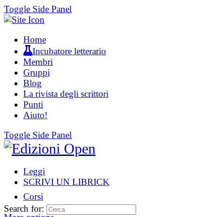
Toggle Side Panel
Home
Incubatore letterario
Membri
Gruppi
Blog
La rivista degli scrittori
Punti
Aiuto!
Toggle Side Panel
Leggi
SCRIVI UN LIBRICK
Corsi
Search for: