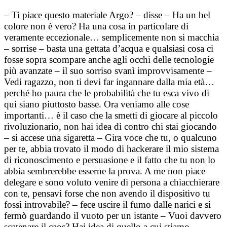
– Ti piace questo materiale Argo? – disse – Ha un bel
colore non è vero? Ha una cosa in particolare di
veramente eccezionale… semplicemente non si macchia
– sorrise – basta una gettata d’acqua e qualsiasi cosa ci
fosse sopra scompare anche agli occhi delle tecnologie
più avanzate – il suo sorriso svanì improvvisamente –
Vedi ragazzo, non ti devi far ingannare dalla mia età…
perché ho paura che le probabilità che tu esca vivo di
qui siano piuttosto basse. Ora veniamo alle cose
importanti… è il caso che la smetti di giocare al piccolo
rivoluzionario, non hai idea di contro chi stai giocando
– si accese una sigaretta – Gira voce che tu, o qualcuno
per te, abbia trovato il modo di hackerare il mio sistema
di riconoscimento e persuasione e il fatto che tu non lo
abbia sembrerebbe esserne la prova. A me non piace
delegare e sono voluto venire di persona a chiacchierare
con te, pensavi forse che non avendo il dispositivo tu
fossi introvabile? – fece uscire il fumo dalle narici e si
fermò guardando il vuoto per un istante – Vuoi davvero
scatenare il caos? Hai idea di quello a cui stiamo