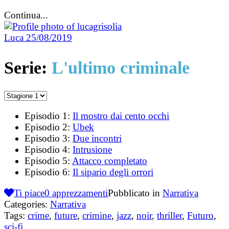
Continua...
Luca
25/08/2019
Serie:
L'ultimo criminale
Episodio 1:
Il mostro dai cento occhi
Episodio 2:
Ubek
Episodio 3:
Due incontri
Episodio 4:
Intrusione
Episodio 5:
Attacco completato
Episodio 6:
Il sipario degli orrori
Ti piace
0
apprezzamenti
Pubblicato in
Narrativa
Categories:
Narrativa
Tags:
crime
,
future
,
crimine
,
jazz
,
noir
,
thriller
,
Futuro
,
sci-fi