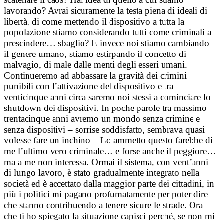
lavorando? Avrai sicuramente la testa piena di ideali di
libertà, di come mettendo il dispositivo a tutta la
popolazione stiamo considerando tutti come criminali a
prescindere… sbaglio? E invece noi stiamo cambiando
il genere umano, stiamo estirpando il concetto di
malvagio, di male dalle menti degli esseri umani.
Continueremo ad abbassare la gravità dei crimini
punibili con l’attivazione del dispositivo e tra
venticinque anni circa saremo noi stessi a cominciare lo
shutdown dei dispositivi. In poche parole tra massimo
trentacinque anni avremo un mondo senza crimine e
senza dispositivi – sorrise soddisfatto, sembrava quasi
volesse fare un inchino – Lo ammetto questo farebbe di
me l’ultimo vero criminale… e forse anche il peggiore…
ma a me non interessa. Ormai il sistema, con vent’anni
di lungo lavoro, è stato gradualmente integrato nella
società ed è accettato dalla maggior parte dei cittadini, in
più i politici mi pagano profumatamente per poter dire
che stanno contribuendo a tenere sicure le strade. Ora
che ti ho spiegato la situazione capisci perché, se non mi