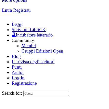
More options
Entra
Registrati
Leggi
Scrivi un LibriCK
Incubatore letterario
Community
Membri
Gruppi Edizioni Open
Blog
La rivista degli scrittori
Punti
Aiuto!
Log In
Registrazione
Search for: