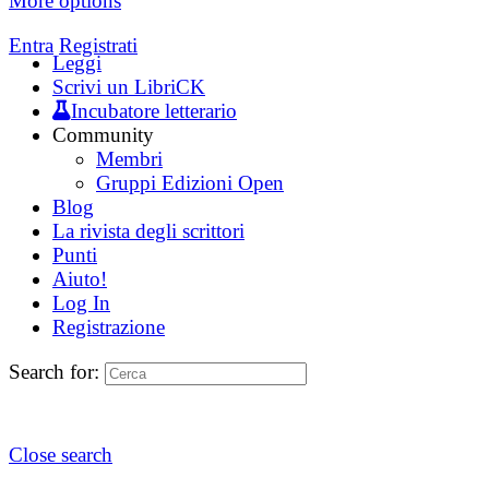
More options
Entra
Registrati
Leggi
Scrivi un LibriCK
Incubatore letterario
Community
Membri
Gruppi Edizioni Open
Blog
La rivista degli scrittori
Punti
Aiuto!
Log In
Registrazione
Search for:
Close search