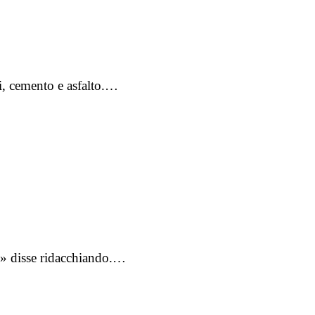
gi, cemento e asfalto.…
m?» disse ridacchiando.…