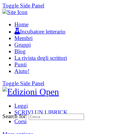
Toggle Side Panel
Home
Incubatore letterario
Membri
Gruppi
Blog
La rivista degli scrittori
Punti
Aiuto!
Toggle Side Panel
Leggi
SCRIVI UN LIBRICK
Search for:
Corsi