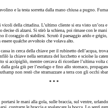
avolino e la testa sorretta dalla mano chiusa a pugno. Fumav
.
icoli della cittadina. L’ultimo cliente si era visto un’ora e
decise di alzarsi. Si stirò la schiena, poi rimase con le mani
 il coraggio di stabilirsi. Scrutò il paesaggio arido e grigio, 
 essere qualche avvoltoio che volava alto.
i cassa in cerca della chiave per il rubinetto dell’acqua, tro
infilò la chiave nella serratura del lucchetto e sciolse la ca
olto si accipigliò, mentre cercava di ricordare l’ultima volta
dalla gola giù per l’esofago e fino allo stomaco, propagand
uthamp non restò che stramazzare a terra con gli occhi sbarra
* * *
ortarsi le mani alla gola, sulle braccia, sul ventre, urlando
rsi, contrarre le braccia e spalancare la bocca. Lo sentì g