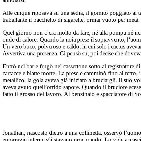
Alle cinque riposava su una sedia, il gomito poggiato al t
traballante il pacchetto di sigarette, ormai vuoto per metà
Quel giorno non c’era molto da fare, né alla pompa né nei v
onde di calore.
Quando la noia prese il sopravvento, l’uomo 
Un vero buco, polveroso e caldo, in cui solo i cactus avevano
Avvertiva una presenza. Ci pensò su, poi decise che doveva
Entrò nel bar e frugò nel cassettone sotto al registratore d
cartacce e blatte morte. La prese e camminò fino al retro, 
metallico, la gola aveva già iniziato a bruciargli. Il suo v
aveva avuto quell’orrido sapore. Quando il bruciore scese 
fatto il grosso del lavoro. Al benzinaio e spacciatore di So
Jonathan, nascosto dietro a una collinetta, osservò l’uomo p
emorragie interne gli stavano procurando. Lo vide accascia