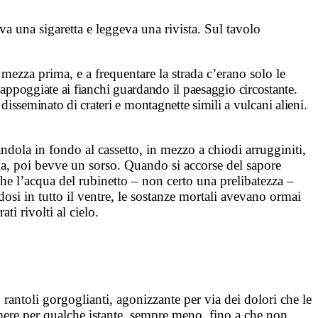
a una sigaretta e leggeva una rivista. Sul tavolo
 mezza prima, e a frequentare la strada c’erano solo le
 appoggiate ai fianchi guardando il paesaggio circostante.
disseminato di crateri e montagnette simili a vulcani alieni.
vandola in fondo al cassetto, in mezzo a chiodi arrugginiti,
tena, poi bevve un sorso. Quando si accorse del sapore
 che l’acqua del rubinetto – non certo una prelibatezza –
osi in tutto il ventre, le sostanze mortali avevano ormai
ti rivolti al cielo.
 rantoli gorgoglianti, agonizzante per via dei dolori che le
emere per qualche istante, sempre meno, fino a che non