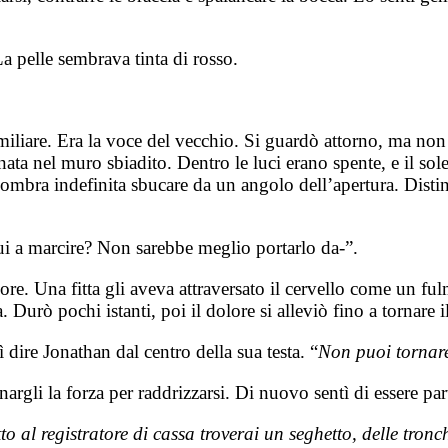
La pelle sembrava tinta di rosso.
miliare. Era la voce del vecchio. Si guardò attorno, ma non
tonata nel muro sbiadito. Dentro le luci erano spente, e il so
mbra indefinita sbucare da un angolo dell’apertura. Distins
qui a marcire? Non sarebbe meglio portarlo da-”.
. Una fitta gli aveva attraversato il cervello come un fulmi
 Durò pochi istanti, poi il dolore si alleviò fino a tornare i
ì dire Jonathan dal centro della sua testa. “
Non puoi tornar
argli la forza per raddrizzarsi. Di nuovo sentì di essere pa
to al registratore di cassa troverai un seghetto, delle tronc