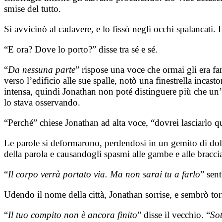
smise del tutto.
Si avvicinò al cadavere, e lo fissò negli occhi spalancati. 
“E ora? Dove lo porto?” disse tra sé e sé.
“
Da nessuna parte
” rispose una voce che ormai gli era fa
verso l’edificio alle sue spalle, notò una finestrella incas
intensa, quindi Jonathan non poté distinguere più che un’o
lo stava osservando.
“Perché” chiese Jonathan ad alta voce, “dovrei lasciarlo 
Le parole si deformarono, perdendosi in un gemito di dolore
della parola e causandogli spasmi alle gambe e alle braccia.
“
Il corpo verrà portato via. Ma non sarai tu a farlo
” sent
Udendo il nome della città, Jonathan sorrise, e sembrò torn
“
Il tuo compito non è ancora finito
” disse il vecchio. “
Sot