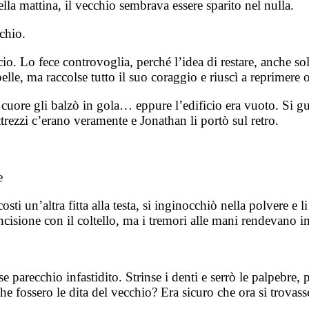
lla mattina, il vecchio sembrava essere sparito nel nulla.
chio.
o. Lo fece controvoglia, perché l’idea di restare, anche so
lle, ma raccolse tutto il suo coraggio e riuscì a reprimere o
l cuore gli balzò in gola… eppure l’edificio era vuoto. Si g
ttrezzi c’erano veramente e Jonathan li portò sul retro.
e
osti un’altra fitta alla testa, si inginocchiò nella polvere e 
ncisione con il coltello, ma i tremori alle mani rendevano 
e parecchio infastidito. Strinse i denti e serrò le palpebre,
he fossero le dita del vecchio? Era sicuro che ora si trovasse