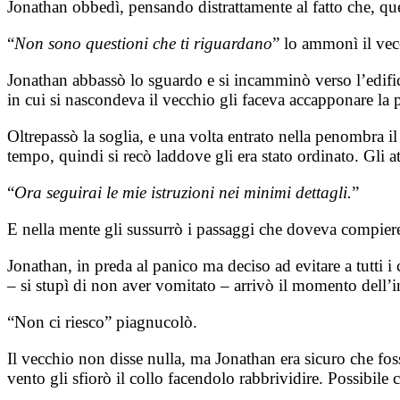
Jonathan obbedì, pensando distrattamente al fatto che, que
“
Non sono questioni che ti riguardano
” lo ammonì il vec
Jonathan abbassò lo sguardo e si incamminò verso l’edifici
in cui si nascondeva il vecchio gli faceva accapponare la pe
Oltrepassò la soglia, e una volta entrato nella penombra i
tempo, quindi si recò laddove gli era stato ordinato. Gli a
“
Ora seguirai le mie istruzioni nei minimi dettagli.
”
E nella mente gli sussurrò i passaggi che doveva compier
Jonathan, in preda al panico ma deciso ad evitare a tutti i c
– si stupì di non aver vomitato – arrivò il momento dell’i
“Non ci riesco” piagnucolò.
Il vecchio non disse nulla, ma Jonathan era sicuro che foss
vento gli sfiorò il collo facendolo rabbrividire. Possibile c