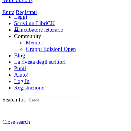
More options
Entra
Registrati
Leggi
Scrivi un LibriCK
Incubatore letterario
Community
Membri
Gruppi Edizioni Open
Blog
La rivista degli scrittori
Punti
Aiuto!
Log In
Registrazione
Search for:
Close search