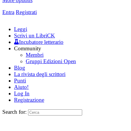
More options
Entra
Registrati
Leggi
Scrivi un LibriCK
Incubatore letterario
Community
Membri
Gruppi Edizioni Open
Blog
La rivista degli scrittori
Punti
Aiuto!
Log In
Registrazione
Search for: