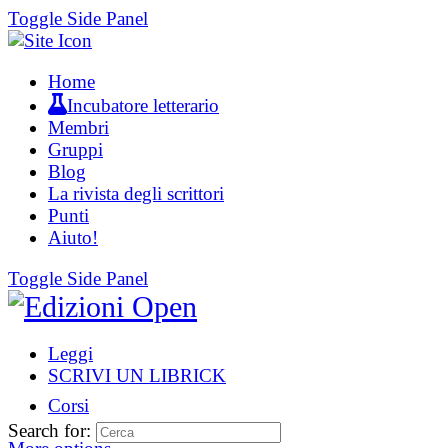
Toggle Side Panel
Home
Incubatore letterario
Membri
Gruppi
Blog
La rivista degli scrittori
Punti
Aiuto!
Toggle Side Panel
Leggi
SCRIVI UN LIBRICK
Corsi
Search for: