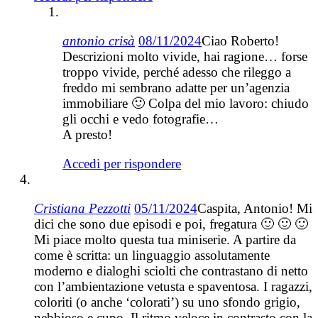
antonio crisà
08/11/2024
Ciao Roberto!
Descrizioni molto vivide, hai ragione… forse
troppo vivide, perché adesso che rileggo a
freddo mi sembrano adatte per un’agenzia
immobiliare 🙂 Colpa del mio lavoro: chiudo
gli occhi e vedo fotografie…
A presto!
Accedi per rispondere
Cristiana Pezzotti
05/11/2024
Caspita, Antonio! Mi
dici che sono due episodi e poi, fregatura 🙂 🙂 🙂
Mi piace molto questa tua miniserie. A partire da
come è scritta: un linguaggio assolutamente
moderno e dialoghi sciolti che contrastano di netto
con l’ambientazione vetusta e spaventosa. I ragazzi,
coloriti (o anche ‘colorati’) su uno sfondo grigio,
nebbioso e cupo. Il ritmo veloce in contrasto con la