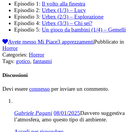
Episodio 1:
Il volto alla finestra
Episodio 2:
Urbex (1/3) – Lucy
Episodio 3:
Urbex (2/3) – Esplorazione
Episodio 4:
Urbex (3/3) – Chi sei?
Episodio 5:
Un gioco da bambini (1/4) – Gemelli
Avete messo Mi Piace
3
apprezzamenti
Pubblicato in
Horror
Categories:
Horror
Tags:
gotico
,
fantasmi
Discussioni
Devi essere
connesso
per inviare un commento.
Gabriele Pagani
08/01/2025
Davvero suggestiva
l’atmosfera, amo questo tipo di ambiente.
Accedi per rispondere