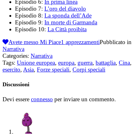
Episodio 6:
In prima linea
Episodio 7:
L’oro del diavolo
Episodio 8:
La sponda dell’Ade
Episodio 9:
In morte di Garmanda
Episodio 10:
La Città proibita
Avete messo Mi Piace
1
apprezzamenti
Pubblicato in
Narrativa
Categories:
Narrativa
Tags:
Unione europea
,
europa
,
guerra
,
battaglia
,
Cina
,
esercito
,
Asia
,
Forze speciali
,
Corpi speciali
Discussioni
Devi essere
connesso
per inviare un commento.