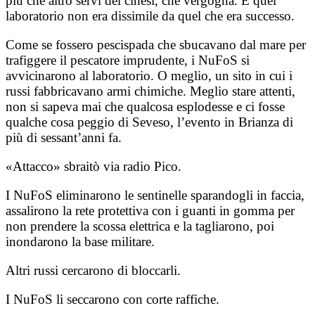
più che altro servi dei cinesi, che vergogna. E quel
laboratorio non era dissimile da quel che era successo.
Come se fossero pescispada che sbucavano dal mare per
trafiggere il pescatore imprudente, i NuFoS si
avvicinarono al laboratorio. O meglio, un sito in cui i
russi fabbricavano armi chimiche. Meglio stare attenti,
non si sapeva mai che qualcosa esplodesse e ci fosse
qualche cosa peggio di Seveso, l’evento in Brianza di
più di sessant’anni fa.
«Attacco» sbraitò via radio Pico.
I NuFoS eliminarono le sentinelle sparandogli in faccia,
assalirono la rete protettiva con i guanti in gomma per
non prendere la scossa elettrica e la tagliarono, poi
inondarono la base militare.
Altri russi cercarono di bloccarli.
I NuFoS li seccarono con corte raffiche.