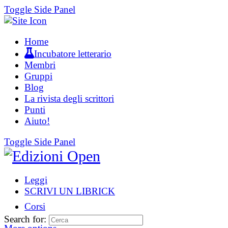
Toggle Side Panel
Home
Incubatore letterario
Membri
Gruppi
Blog
La rivista degli scrittori
Punti
Aiuto!
Toggle Side Panel
Leggi
SCRIVI UN LIBRICK
Corsi
Search for: