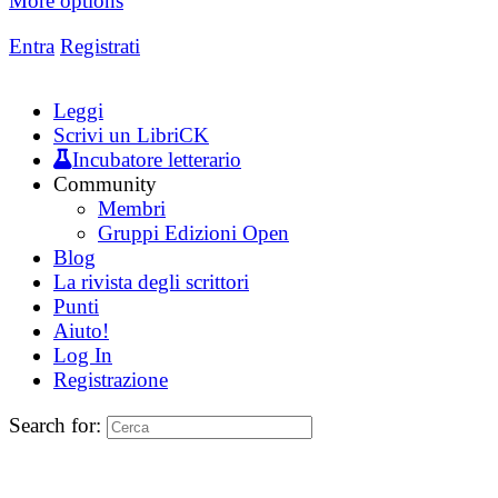
More options
Entra
Registrati
Leggi
Scrivi un LibriCK
Incubatore letterario
Community
Membri
Gruppi Edizioni Open
Blog
La rivista degli scrittori
Punti
Aiuto!
Log In
Registrazione
Search for: