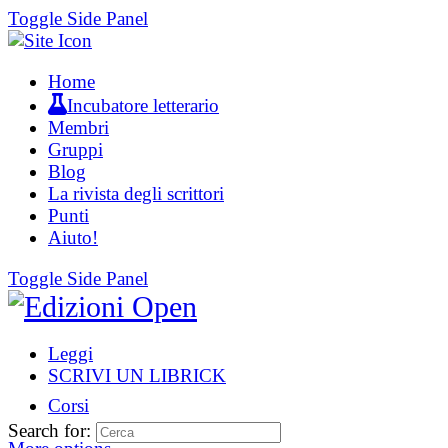
Toggle Side Panel
Home
Incubatore letterario
Membri
Gruppi
Blog
La rivista degli scrittori
Punti
Aiuto!
Toggle Side Panel
Leggi
SCRIVI UN LIBRICK
Corsi
Search for: