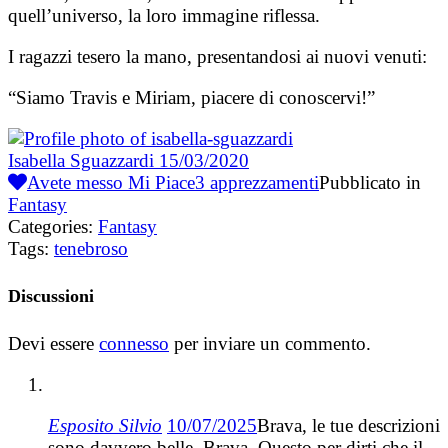
quell’universo, la loro immagine riflessa.
I ragazzi tesero la mano, presentandosi ai nuovi venuti:
“Siamo Travis e Miriam, piacere di conoscervi!”
Isabella Sguazzardi
15/03/2020
Avete messo Mi Piace
3
apprezzamenti
Pubblicato in
Fantasy
Categories:
Fantasy
Tags:
tenebroso
Discussioni
Devi essere
connesso
per inviare un commento.
Esposito Silvio
10/07/2025
Brava, le tue descrizioni
sono davvero belle. Brava. Questo per dirti che il