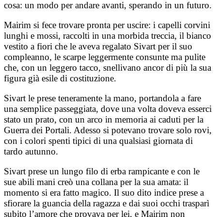
cosa: un modo per andare avanti, sperando in un futuro.
Mairim si fece trovare pronta per uscire: i capelli corvini
lunghi e mossi, raccolti in una morbida treccia, il bianco
vestito a fiori che le aveva regalato Sivart per il suo
compleanno, le scarpe leggermente consunte ma pulite
che, con un leggero tacco, snellivano ancor di più la sua
figura già esile di costituzione.
Sivart le prese teneramente la mano, portandola a fare
una semplice passeggiata, dove una volta doveva esserci
stato un prato, con un arco in memoria ai caduti per la
Guerra dei Portali. Adesso si potevano trovare solo rovi,
con i colori spenti tipici di una qualsiasi giornata di
tardo autunno.
Sivart prese un lungo filo di erba rampicante e con le
sue abili mani creò una collana per la sua amata: il
momento si era fatto magico. Il suo dito indice prese a
sfiorare la guancia della ragazza e dai suoi occhi trasparì
subito l’amore che provava per lei, e Mairim non