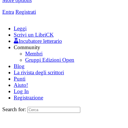
More options
Entra
Registrati
Leggi
Scrivi un LibriCK
Incubatore letterario
Community
Membri
Gruppi Edizioni Open
Blog
La rivista degli scrittori
Punti
Aiuto!
Log In
Registrazione
Search for: