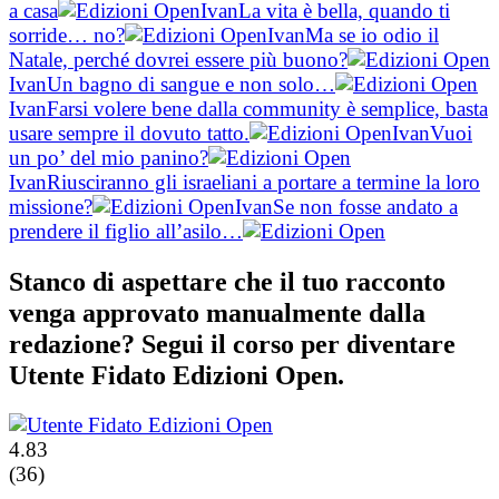
a casa
Ivan
La vita è bella, quando ti
sorride… no?
Ivan
Ma se io odio il
Natale, perché dovrei essere più buono?
Ivan
Un bagno di sangue e non solo…
Ivan
Farsi volere bene dalla community è semplice, basta
usare sempre il dovuto tatto.
Ivan
Vuoi
un po’ del mio panino?
Ivan
Riusciranno gli israeliani a portare a termine la loro
missione?
Ivan
Se non fosse andato a
prendere il figlio all’asilo…
Stanco di aspettare che il tuo racconto
venga approvato manualmente dalla
redazione? Segui il corso per diventare
Utente Fidato Edizioni Open.
4.83
(36)