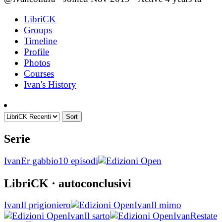
LibriCK
Groups
Timeline
Profile
Photos
Courses
Ivan's History
Sort
Serie
Ivan
Er gabbio
10 episodi
LibriCK
· autoconclusivi
Ivan
Il prigioniero
Ivan
Il mimo
Ivan
Il sarto
Ivan
Restate