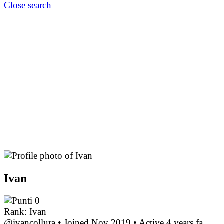
Close search
Ivan
0
Rank: Ivan
@ivancollura
•
Joined Nov 2019
•
Active 4 years fa