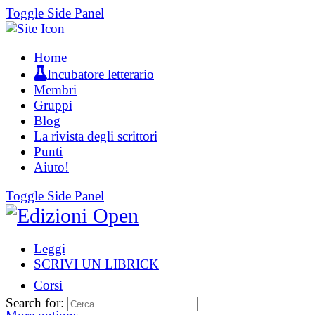
Toggle Side Panel
Home
Incubatore letterario
Membri
Gruppi
Blog
La rivista degli scrittori
Punti
Aiuto!
Toggle Side Panel
Leggi
SCRIVI UN LIBRICK
Corsi
Search for: