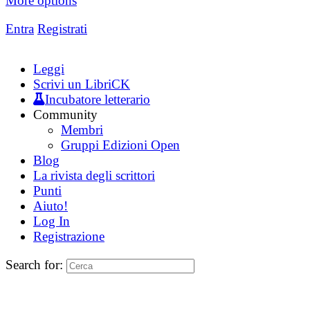
More options
Entra
Registrati
Leggi
Scrivi un LibriCK
Incubatore letterario
Community
Membri
Gruppi Edizioni Open
Blog
La rivista degli scrittori
Punti
Aiuto!
Log In
Registrazione
Search for: