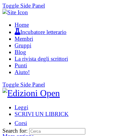
Toggle Side Panel
Home
Incubatore letterario
Membri
Gruppi
Blog
La rivista degli scrittori
Punti
Aiuto!
Toggle Side Panel
Leggi
SCRIVI UN LIBRICK
Corsi
Search for: