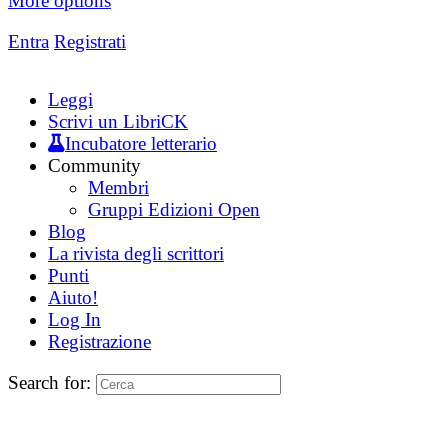
More options
Entra
Registrati
Leggi
Scrivi un LibriCK
Incubatore letterario
Community
Membri
Gruppi Edizioni Open
Blog
La rivista degli scrittori
Punti
Aiuto!
Log In
Registrazione
Search for: