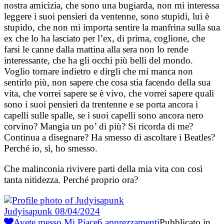
nostra amicizia, che sono una bugiarda, non mi interessa
leggere i suoi pensieri da ventenne, sono stupidi, lui è
stupido, che non mi importa sentire la manfrina sulla sua
ex che lo ha lasciato per l’ex, di prima, coglione, che
farsi le canne dalla mattina alla sera non lo rende
interessante, che ha gli occhi più belli del mondo.
Voglio tornare indietro e dirgli che mi manca non
sentirlo più, non sapere che cosa stia facendo della sua
vita, che vorrei sapere se è vivo, che vorrei sapere quali
sono i suoi pensieri da trentenne e se porta ancora i
capelli sulle spalle, se i suoi capelli sono ancora nero
corvino? Mangia un po’ di più? Si ricorda di me?
Continua a disegnare? Ha smesso di ascoltare i Beatles?
Perché io, sì, ho smesso.
Che malinconia rivivere parti della mia vita con così
tanta nitidezza. Perché proprio ora?
Judyisapunk
08/04/2024
Avete messo Mi Piace
6
apprezzamenti
Pubblicato in