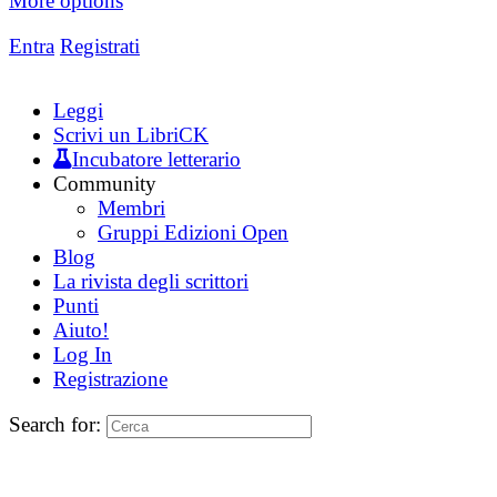
More options
Entra
Registrati
Leggi
Scrivi un LibriCK
Incubatore letterario
Community
Membri
Gruppi Edizioni Open
Blog
La rivista degli scrittori
Punti
Aiuto!
Log In
Registrazione
Search for: