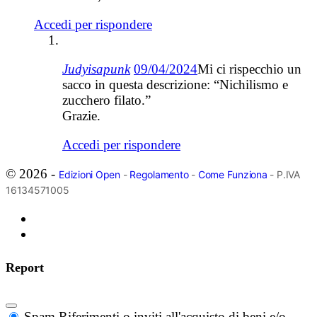
Accedi per rispondere
Judyisapunk
09/04/2024
Mi ci rispecchio un
sacco in questa descrizione: “Nichilismo e
zucchero filato.”
Grazie.
Accedi per rispondere
© 2026 -
Edizioni Open
-
Regolamento
-
Come Funziona
- P.IVA
16134571005
Report
Spam
Riferimenti o inviti all'acquisto di beni e/o