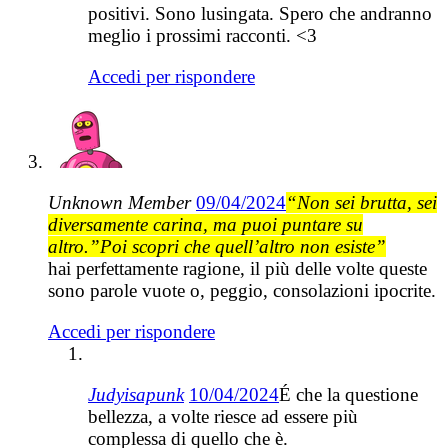
positivi. Sono lusingata. Spero che andranno
meglio i prossimi racconti. <3
Accedi per rispondere
Unknown Member
09/04/2024
“Non sei brutta, sei
diversamente carina, ma puoi puntare su
altro.”Poi scopri che quell’altro non esiste”
hai perfettamente ragione, il più delle volte queste
sono parole vuote o, peggio, consolazioni ipocrite.
Accedi per rispondere
Judyisapunk
10/04/2024
É che la questione
bellezza, a volte riesce ad essere più
complessa di quello che è.