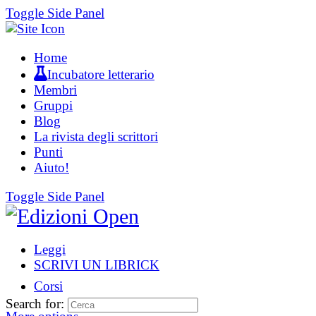
Toggle Side Panel
Home
Incubatore letterario
Membri
Gruppi
Blog
La rivista degli scrittori
Punti
Aiuto!
Toggle Side Panel
Leggi
SCRIVI UN LIBRICK
Corsi
Search for: