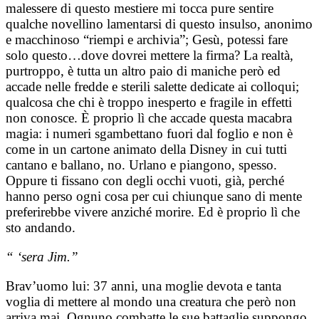
malessere di questo mestiere mi tocca pure sentire
qualche novellino lamentarsi di questo insulso, anonimo
e macchinoso “riempi e archivia”; Gesù, potessi fare
solo questo…dove dovrei mettere la firma?
La realtà,
purtroppo, è tutta un altro paio di maniche però ed
accade nelle fredde e sterili salette dedicate ai colloqui;
qualcosa che chi è troppo inesperto e fragile in effetti
non conosce.
È proprio lì che accade questa macabra
magia: i numeri sgambettano fuori dal foglio e non è
come in un cartone animato della Disney in cui tutti
cantano e ballano, no.
Urlano e piangono, spesso.
Oppure ti fissano con degli occhi vuoti, già, perché
hanno perso ogni cosa per cui chiunque sano di mente
preferirebbe vivere anziché morire.
Ed è proprio lì che
sto andando.
“ ‘sera Jim.”
Brav’uomo lui: 37 anni, una moglie devota e tanta
voglia di mettere al mondo una creatura che però non
arriva mai. Ognuno combatte le sue battaglie suppongo