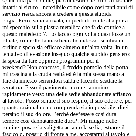
spalle una parte di me, piccoli tesori che tento di lasciare
intatti: al sicuro.
Incredibile come dopo così tanti anni di
servizio riesca ancora a credere a questa stupida
bugia.
Ecco, sono arrivata, in piedi di fronte alla porta
mi specchio sulla piastra metallica che fa da cornice a
questo maledetto 7. Lo faccio ogni volta quasi fosse un
rituale; controllo la maschera che indosso: sembra in
ordine e spero sia efficace almeno un’altra volta.
In un
tentativo di evasione inseguo qualche stupido pensiero:
la spesa da fare oppure i programmi per il
weekend?
Non concesso, il freddo pomolo della porta
mi trascina alla cruda realtà ed è la mia stessa mano a
fare da innesco serrandosi salda e facendo scattare la
serratura.
Fisso il pavimento mentre cammino
rapidamente verso una delle sedie abbandonate affianco
al tavolo. Posso sentire il suo respiro, il suo odore e, per
quanto razionalmente comprenda sia impossibile, direi
persino il suo dolore. Perché dev’essere così dura,
sempre così dannatamente dura?!
Mi rifugio nelle
routine: posare la valigetta accanto la sedia, estrarre il
fascicolo, posarlo di fronte a me, accostarmi al tavolo e