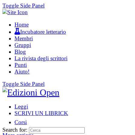
Toggle Side Panel
Home
Incubatore letterario
Membri
Gruppi
Blog
La rivista degli scrittori
Punti
Aiuto!
Toggle Side Panel
Leggi
SCRIVI UN LIBRICK
Corsi
Search for: