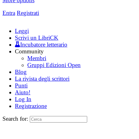
More options
Entra
Registrati
Leggi
Scrivi un LibriCK
Incubatore letterario
Community
Membri
Gruppi Edizioni Open
Blog
La rivista degli scrittori
Punti
Aiuto!
Log In
Registrazione
Search for: