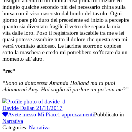
bisogno ancora di un’ultima cosa prima di iniziare ed
indugio qualche secondo più del necessario china sulla
borsa con il viso nascosto dal bordo del tavolo. Ogni
giorno pare più duro del precedente ed inizio a percepire
quanto sia diventato fragile il vetro che separa la mia
vita dalle loro.
Poso il registratore tascabile tra me e lei
quasi potesse assorbire tutto il dolore che questa sera mi
verrà vomitato addosso. Le lacrime scorrono copiose
sotto la maschera e credo mi potrebbero soffocare da un
momento all’altro.
*rec*
“Sono la dottoressa Amanda Holland ma tu puoi
chiamarmi Amy. Hai voglia di parlare un po’ con me?”
Davide Dallan
21/11/2017
Avete messo Mi Piace
1
apprezzamenti
Pubblicato in
Narrativa
Categories:
Narrativa