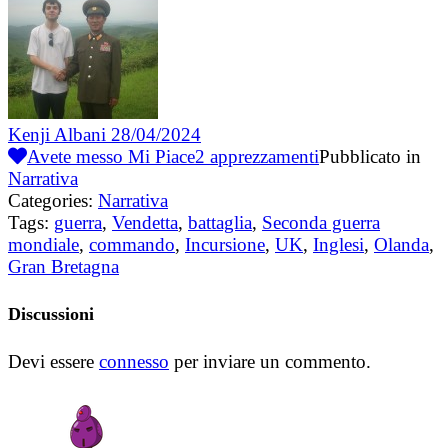
Kenji Albani
28/04/2024
Avete messo Mi Piace
2
apprezzamenti
Pubblicato in
Narrativa
Categories:
Narrativa
Tags:
guerra
,
Vendetta
,
battaglia
,
Seconda guerra
mondiale
,
commando
,
Incursione
,
UK
,
Inglesi
,
Olanda
,
Gran Bretagna
Discussioni
Devi essere
connesso
per inviare un commento.