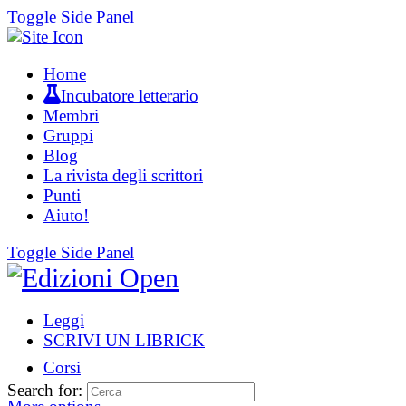
Toggle Side Panel
Home
Incubatore letterario
Membri
Gruppi
Blog
La rivista degli scrittori
Punti
Aiuto!
Toggle Side Panel
Leggi
SCRIVI UN LIBRICK
Corsi
Search for: