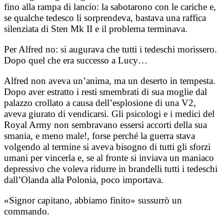
fino alla rampa di lancio: la sabotarono con le cariche e,
se qualche tedesco li sorprendeva, bastava una raffica
silenziata di Sten Mk II e il problema terminava.
Per Alfred no: si augurava che tutti i tedeschi morissero.
Dopo quel che era successo a Lucy…
Alfred non aveva un’anima, ma un deserto in tempesta.
Dopo aver estratto i resti smembrati di sua moglie dal
palazzo crollato a causa dell’esplosione di una V2,
aveva giurato di vendicarsi. Gli psicologi e i medici del
Royal Army non sembravano essersi accorti della sua
smania, e meno male!, forse perché la guerra stava
volgendo al termine si aveva bisogno di tutti gli sforzi
umani per vincerla e, se al fronte si inviava un maniaco
depressivo che voleva ridurre in brandelli tutti i tedeschi
dall’Olanda alla Polonia, poco importava.
«Signor capitano, abbiamo finito» sussurrò un
commando.