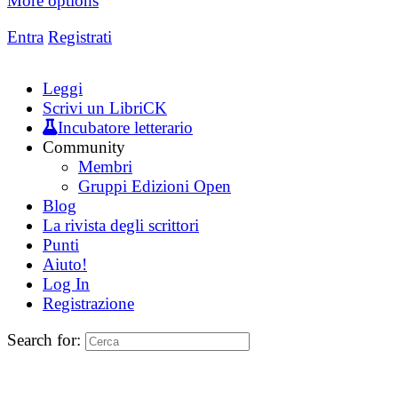
More options
Entra
Registrati
Leggi
Scrivi un LibriCK
Incubatore letterario
Community
Membri
Gruppi Edizioni Open
Blog
La rivista degli scrittori
Punti
Aiuto!
Log In
Registrazione
Search for: