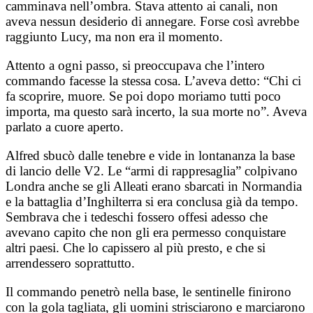
camminava nell’ombra. Stava attento ai canali, non
aveva nessun desiderio di annegare. Forse così avrebbe
raggiunto Lucy, ma non era il momento.
Attento a ogni passo, si preoccupava che l’intero
commando facesse la stessa cosa. L’aveva detto: “Chi ci
fa scoprire, muore. Se poi dopo moriamo tutti poco
importa, ma questo sarà incerto, la sua morte no”. Aveva
parlato a cuore aperto.
Alfred sbucò dalle tenebre e vide in lontananza la base
di lancio delle V2. Le “armi di rappresaglia” colpivano
Londra anche se gli Alleati erano sbarcati in Normandia
e la battaglia d’Inghilterra si era conclusa già da tempo.
Sembrava che i tedeschi fossero offesi adesso che
avevano capito che non gli era permesso conquistare
altri paesi. Che lo capissero al più presto, e che si
arrendessero soprattutto.
Il commando penetrò nella base, le sentinelle finirono
con la gola tagliata, gli uomini strisciarono e marciarono